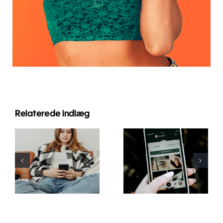
Relaterede indlæg
Innovative
Bedste
strategier til
praksis for
at øge
brug af
synligheden
augmented
af
reality-filtre
Facebook-
på sociale
grupper i år
medier