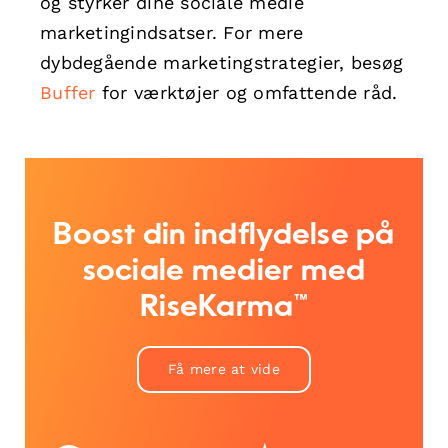
og styrker dine sociale medie
marketingindsatser. For mere
dybdegående marketingstrategier, besøg
Buffer
for værktøjer og omfattende råd.
Boost din indflydelse på
sociale medier med
RiseKarma™
Få mere at vide