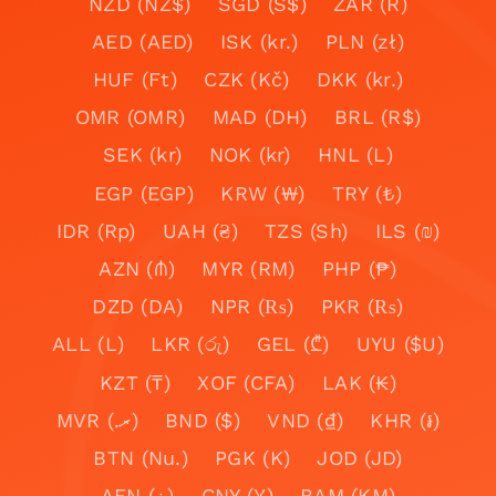
NZD (NZ$)
SGD (S$)
ZAR (R)
AED (AED)
ISK (kr.)
PLN (zł)
HUF (Ft)
CZK (Kč)
DKK (kr.)
OMR (OMR)
MAD (DH)
BRL (R$)
SEK (kr)
NOK (kr)
HNL (L)
EGP (EGP)
KRW (₩)
TRY (₺)
IDR (Rp)
UAH (₴)
TZS (Sh)
ILS (₪)
AZN (₼)
MYR (RM)
PHP (₱)
DZD (DA)
NPR (₨)
PKR (₨)
ALL (L)
LKR (රු)
GEL (₾)
UYU ($U)
KZT (₸)
XOF (CFA)
LAK (₭)
MVR (.ރ)
BND ($)
VND (₫)
KHR (៛)
BTN (Nu.)
PGK (K)
JOD (JD)
AFN (؋)
CNY (¥)
BAM (KM)