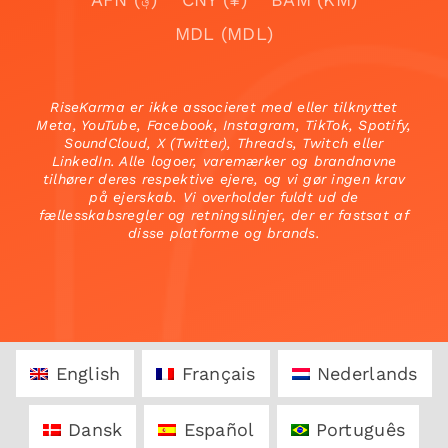
MDL (MDL)
RiseKarma er ikke associeret med eller tilknyttet
Meta, YouTube, Facebook, Instagram, TikTok, Spotify,
SoundCloud, X (Twitter), Threads, Twitch eller
LinkedIn. Alle logoer, varemærker og brandnavne
tilhører deres respektive ejere, og vi gør ingen krav
på ejerskab. Vi overholder fuldt ud de
fællesskabsregler og retningslinjer, der er fastsat af
disse platforme og brands.
English
Français
Nederlands
Dansk
Español
Português