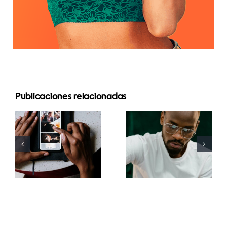
Las 17
Publicaciones relacionadas
Las mejores
mejores
apps para
estrategias
animar fotos
avanzadas
y crear
para mejorar
publicaciones
la
atractivas
comprensión
en
del
Facebook
algoritmo
de TikTok