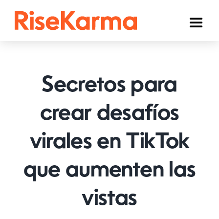
Skip
to
Toggl
content
Naviga
Instagram
TikTok
Secretos para
YouTube
crear desafíos
Facebook
virales en TikTok
Twitter (𝕏)
Otros
que aumenten las
Carrito
vistas
Español