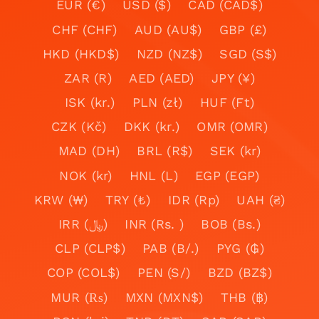
EUR (€)
USD ($)
CAD (CAD$)
CHF (CHF)
AUD (AU$)
GBP (£)
HKD (HKD$)
NZD (NZ$)
SGD (S$)
ZAR (R)
AED (AED)
JPY (¥)
ISK (kr.)
PLN (zł)
HUF (Ft)
CZK (Kč)
DKK (kr.)
OMR (OMR)
MAD (DH)
BRL (R$)
SEK (kr)
NOK (kr)
HNL (L)
EGP (EGP)
KRW (₩)
TRY (₺)
IDR (Rp)
UAH (₴)
IRR (﷼)
INR (Rs. )
BOB (Bs.)
CLP (CLP$)
PAB (B/.)
PYG (₲)
COP (COL$)
PEN (S/)
BZD (BZ$)
MUR (₨)
MXN (MXN$)
THB (฿)