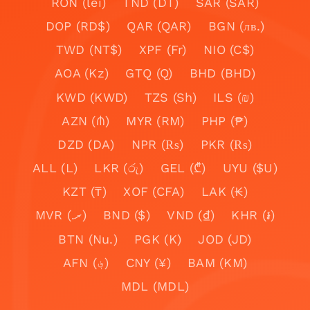
RON (lei)
TND (DT)
SAR (SAR)
DOP (RD$)
QAR (QAR)
BGN (лв.)
TWD (NT$)
XPF (Fr)
NIO (C$)
AOA (Kz)
GTQ (Q)
BHD (BHD)
KWD (KWD)
TZS (Sh)
ILS (₪)
AZN (₼)
MYR (RM)
PHP (₱)
DZD (DA)
NPR (₨)
PKR (₨)
ALL (L)
LKR (රු)
GEL (₾)
UYU ($U)
KZT (₸)
XOF (CFA)
LAK (₭)
MVR (.ރ)
BND ($)
VND (₫)
KHR (៛)
BTN (Nu.)
PGK (K)
JOD (JD)
AFN (؋)
CNY (¥)
BAM (KM)
MDL (MDL)