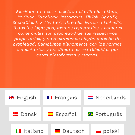
RiseKarma no está asociada ni afiliada a Meta,
YouTube, Facebook, Instagram, TikTok, Spotify,
SoundCloud, X (Twitter), Threads, Twitch o LinkedIn.
Todos los logotipos, marcas registradas y nombres
comerciales son propiedad de sus respectivos
propietarios, y no reclamamos ningún derecho de
propiedad. Cumplimos plenamente con las normas
comunitarias y las directrices establecidas por
estas plataformas y marcas.
English
Français
Nederlands
Dansk
Español
Português
Italiano
Deutsch
polski