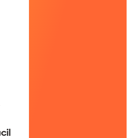
.
cil