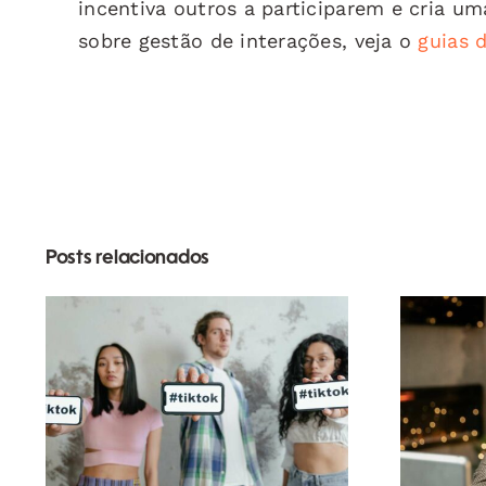
incentiva outros a participarem e cria u
sobre gestão de interações, veja o
guias 
Posts relacionados
Melhores aplicativos
de edição de vídeo
s
para criar obras-
Link
primas no TikTok