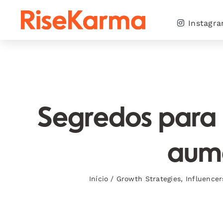
Skip
to
Instagr
content
Segredos para c
aume
Início
/
Growth Strategies
,
Influencer