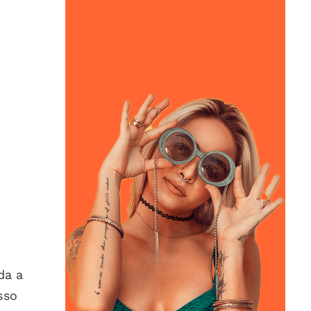
o
da a
sso