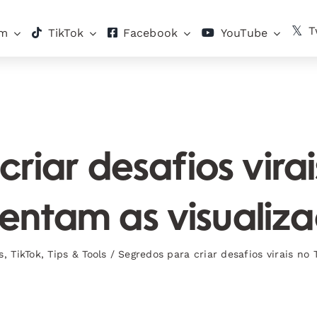
T
am
TikTok
Facebook
YouTube
riar desafios vira
ntam as visualiz
s
,
TikTok
,
Tips & Tools
/
Segredos para criar desafios virais no