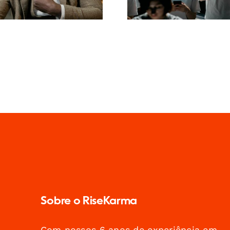
Sobre o RiseKarma
Com nossos 6 anos de experiência em