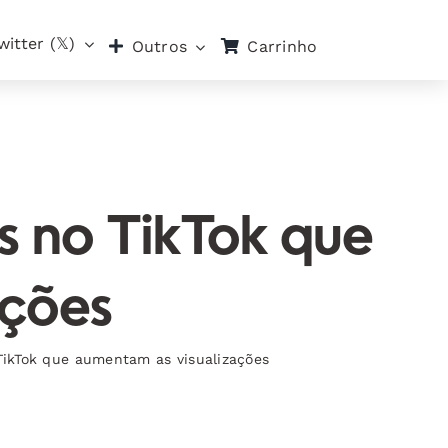
witter (𝕏)
Carrinho
Outros
is no TikTok que
ações
 TikTok que aumentam as visualizações