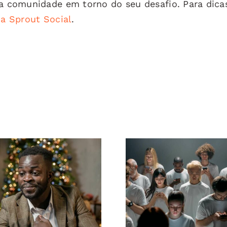
ma comunidade em torno do seu desafio. Para dica
da Sprout Social
.
Como ocultar
Dicas para cr
eguidores no
anúncios incríve
edIn para manter
Facebook q
a privacidade
convertem