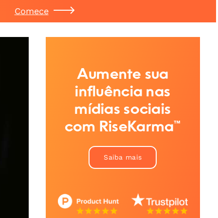
Comece
Aumente sua
influência nas
mídias sociais
com RiseKarma™
Saiba mais