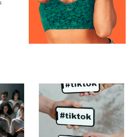
s
iar
Melhores
is no
configurações de
ue
privacidade do TikTok
em 2024