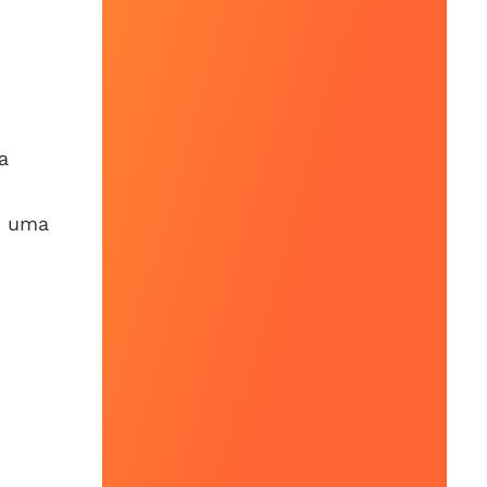
a
a uma