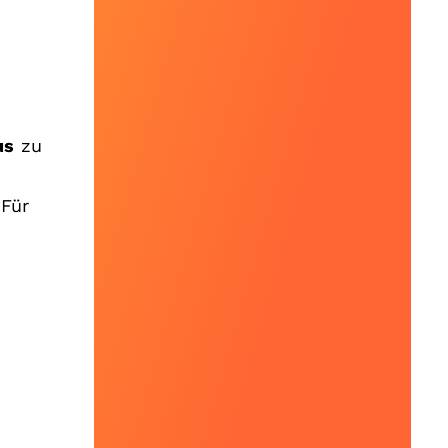
us
zu
.
 Für