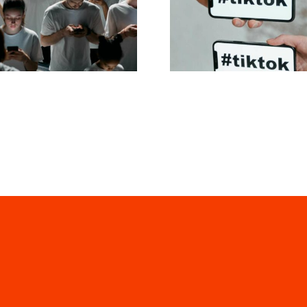
nsprechender
Datenschutzeins
book-Anzeigen,
2024
e konvertieren