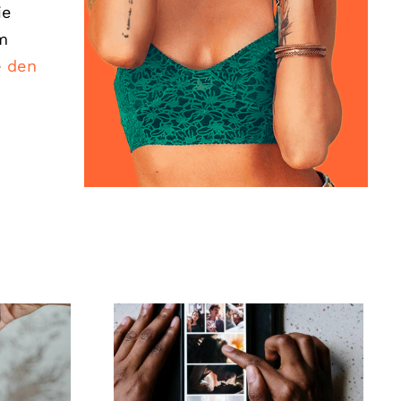
ie
um
e
den
Top-Apps zum
-