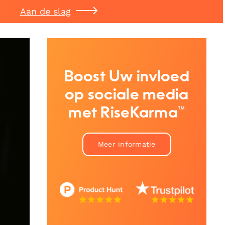
Aan de slag
Boost Uw invloed
op sociale media
met RiseKarma™
Meer informatie