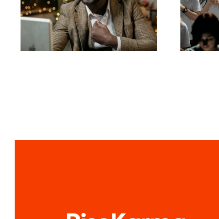
LinkedIn verbirgt, um
a
die Privatsphäre zu
Face
wahren
di