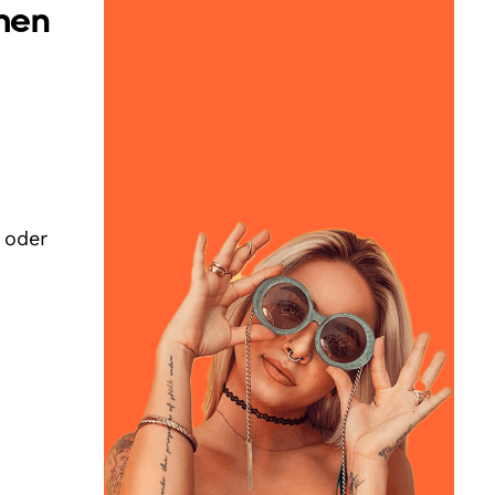
men
 oder