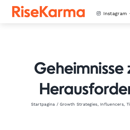
Skip
to
Instagram
content
Geheimnisse z
Herausforder
Startpagina
/
Growth Strategies
,
Influencers
,
T