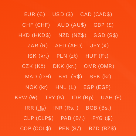
EUR (€)
USD ($)
CAD (CAD$)
CHF (CHF)
AUD (AU$)
GBP (£)
HKD (HKD$)
NZD (NZ$)
SGD (S$)
ZAR (R)
AED (AED)
JPY (¥)
ISK (kr.)
PLN (zł)
HUF (Ft)
CZK (Kč)
DKK (kr.)
OMR (OMR)
MAD (DH)
BRL (R$)
SEK (kr)
NOK (kr)
HNL (L)
EGP (EGP)
KRW (₩)
TRY (₺)
IDR (Rp)
UAH (₴)
IRR (﷼)
INR (Rs. )
BOB (Bs.)
CLP (CLP$)
PAB (B/.)
PYG (₲)
COP (COL$)
PEN (S/)
BZD (BZ$)