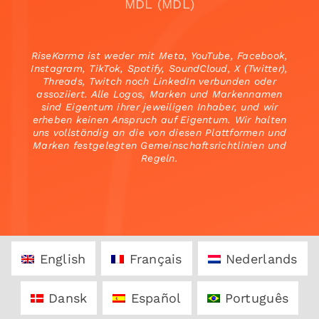
MDL (MDL)
RiseKarma ist weder mit Meta, YouTube, Facebook,
Instagram, TikTok, Spotify, SoundCloud, X (Twitter),
Threads, Twitch noch LinkedIn verbunden oder
assoziiert. Alle Logos, Marken und Markennamen
sind Eigentum ihrer jeweiligen Inhaber, und wir
erheben keinen Anspruch auf Eigentum. Wir halten
uns vollständig an die von diesen Plattformen und
Marken festgelegten Gemeinschaftsrichtlinien und
Regeln.
English
Français
Nederlands
Dansk
Español
Português