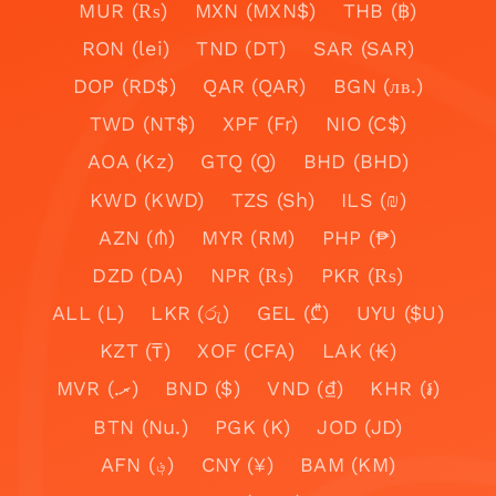
MUR (₨)
MXN (MXN$)
THB (฿)
RON (lei)
TND (DT)
SAR (SAR)
DOP (RD$)
QAR (QAR)
BGN (лв.)
TWD (NT$)
XPF (Fr)
NIO (C$)
AOA (Kz)
GTQ (Q)
BHD (BHD)
KWD (KWD)
TZS (Sh)
ILS (₪)
AZN (₼)
MYR (RM)
PHP (₱)
DZD (DA)
NPR (₨)
PKR (₨)
ALL (L)
LKR (රු)
GEL (₾)
UYU ($U)
KZT (₸)
XOF (CFA)
LAK (₭)
MVR (.ރ)
BND ($)
VND (₫)
KHR (៛)
BTN (Nu.)
PGK (K)
JOD (JD)
AFN (؋)
CNY (¥)
BAM (KM)