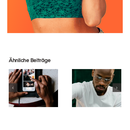
Ähnliche Beiträge
Die besten
Die 17
Apps zur
besten
Animation
Tipps zur
von Fotos
Verbesserung
für
des
ansprechende
Verständnisses
Facebook-
des TikTok-
Beiträge
Algorithmus