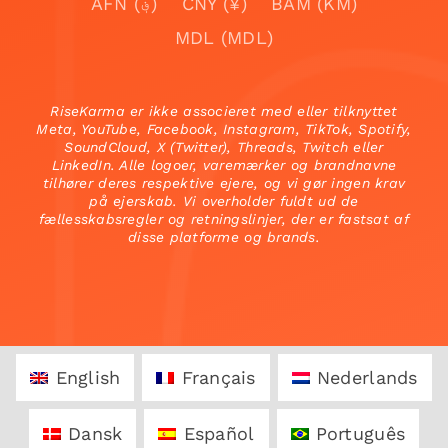
AFN (؋)
CNY (¥)
BAM (KM)
MDL (MDL)
RiseKarma er ikke associeret med eller tilknyttet
Meta, YouTube, Facebook, Instagram, TikTok, Spotify,
SoundCloud, X (Twitter), Threads, Twitch eller
LinkedIn. Alle logoer, varemærker og brandnavne
tilhører deres respektive ejere, og vi gør ingen krav
på ejerskab. Vi overholder fuldt ud de
fællesskabsregler og retningslinjer, der er fastsat af
disse platforme og brands.
English
Français
Nederlands
Dansk
Español
Português