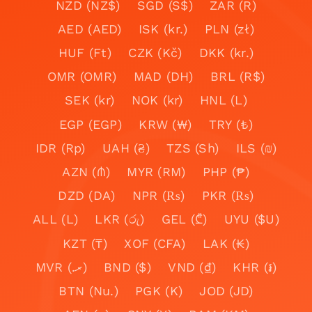
NZD (NZ$)
SGD (S$)
ZAR (R)
AED (AED)
ISK (kr.)
PLN (zł)
HUF (Ft)
CZK (Kč)
DKK (kr.)
OMR (OMR)
MAD (DH)
BRL (R$)
SEK (kr)
NOK (kr)
HNL (L)
EGP (EGP)
KRW (₩)
TRY (₺)
IDR (Rp)
UAH (₴)
TZS (Sh)
ILS (₪)
AZN (₼)
MYR (RM)
PHP (₱)
DZD (DA)
NPR (₨)
PKR (₨)
ALL (L)
LKR (රු)
GEL (₾)
UYU ($U)
KZT (₸)
XOF (CFA)
LAK (₭)
MVR (.ރ)
BND ($)
VND (₫)
KHR (៛)
BTN (Nu.)
PGK (K)
JOD (JD)