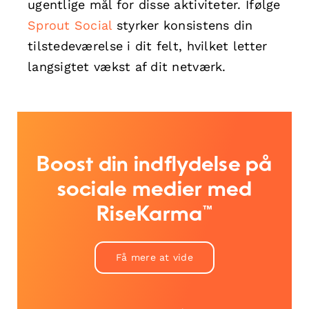
ugentlige mål for disse aktiviteter. Ifølge
Sprout Social
styrker konsistens din
tilstedeværelse i dit felt, hvilket letter
langsigtet vækst af dit netværk.
Boost din indflydelse på
sociale medier med
RiseKarma™
Få mere at vide