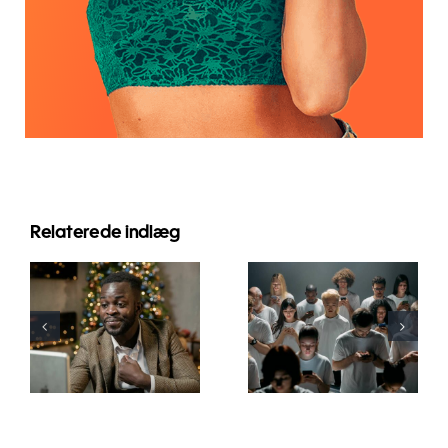
Relaterede indlæg
Tips til at
Sådan
designe
skjuler du
flotte
følgere på
Facebook-
LinkedIn for
annoncer,
at bevare
der
privatlivet
konverterer