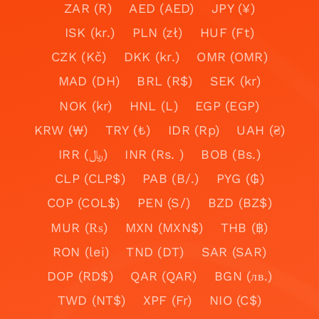
ZAR (R)
AED (AED)
JPY (¥)
ISK (kr.)
PLN (zł)
HUF (Ft)
CZK (Kč)
DKK (kr.)
OMR (OMR)
MAD (DH)
BRL (R$)
SEK (kr)
NOK (kr)
HNL (L)
EGP (EGP)
KRW (₩)
TRY (₺)
IDR (Rp)
UAH (₴)
IRR (﷼)
INR (Rs. )
BOB (Bs.)
CLP (CLP$)
PAB (B/.)
PYG (₲)
COP (COL$)
PEN (S/)
BZD (BZ$)
MUR (₨)
MXN (MXN$)
THB (฿)
RON (lei)
TND (DT)
SAR (SAR)
DOP (RD$)
QAR (QAR)
BGN (лв.)
TWD (NT$)
XPF (Fr)
NIO (C$)