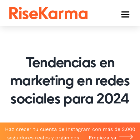
Skip
to
Toggl
content
Naviga
Instagram
TikTok
Tendencias en
YouTube
Facebook
marketing en redes
Twitter (𝕏)
sociales para 2024
Otros
Carrito
Haz crecer tu cuenta de Instagram con más de 2.000
Español
seguidores reales y orgánicos
Empieza ya