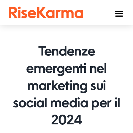
Skip
to
Toggl
content
Naviga
Instagram
TikTok
Tendenze
Facebook
emergenti nel
YouTube
marketing sui
Twitter (𝕏)
Altri
social media per il
Carrello
2024
Italiano