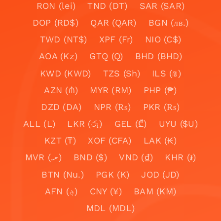
RON (lei)
TND (DT)
SAR (SAR)
DOP (RD$)
QAR (QAR)
BGN (лв.)
TWD (NT$)
XPF (Fr)
NIO (C$)
AOA (Kz)
GTQ (Q)
BHD (BHD)
KWD (KWD)
TZS (Sh)
ILS (₪)
AZN (₼)
MYR (RM)
PHP (₱)
DZD (DA)
NPR (₨)
PKR (₨)
ALL (L)
LKR (රු)
GEL (₾)
UYU ($U)
KZT (₸)
XOF (CFA)
LAK (₭)
MVR (.ރ)
BND ($)
VND (₫)
KHR (៛)
BTN (Nu.)
PGK (K)
JOD (JD)
AFN (؋)
CNY (¥)
BAM (KM)
MDL (MDL)