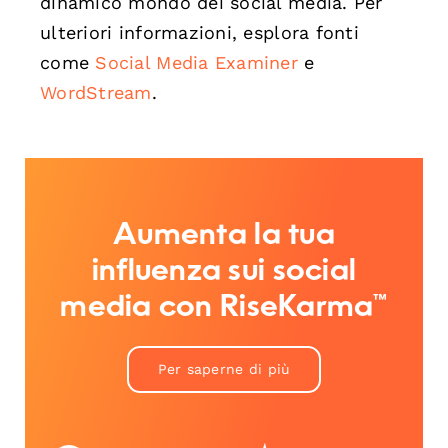
dinamico mondo dei social media. Per
ulteriori informazioni, esplora fonti
come
Social Media Examiner
e
WordStream
.
Aumenta la tua
influenza sui social
media con RiseKarma™
Per saperne di più