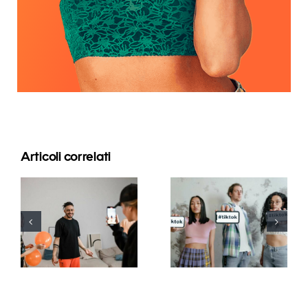
Articoli correlati
Migliori app
Le 21
di editing
domande
video per
più cercate
creare
sulle reti
capolavori
sociali
su TikTok