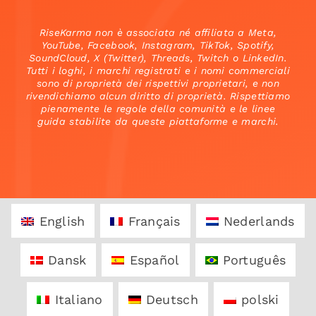
RiseKarma non è associata né affiliata a Meta,
YouTube, Facebook, Instagram, TikTok, Spotify,
SoundCloud, X (Twitter), Threads, Twitch o LinkedIn.
Tutti i loghi, i marchi registrati e i nomi commerciali
sono di proprietà dei rispettivi proprietari, e non
rivendichiamo alcun diritto di proprietà. Rispettiamo
pienamente le regole della comunità e le linee
guida stabilite da queste piattaforme e marchi.
English
Français
Nederlands
Dansk
Español
Português
Italiano
Deutsch
polski