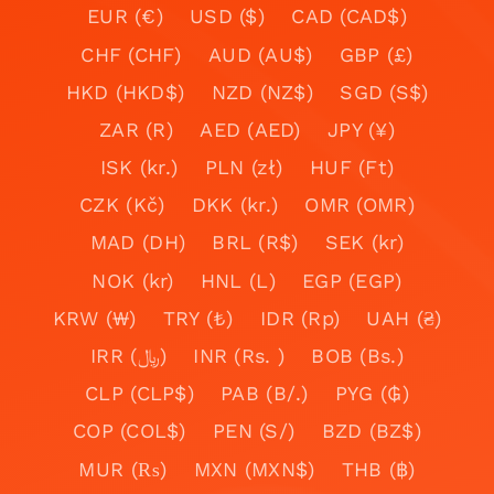
EUR (€)
USD ($)
CAD (CAD$)
CHF (CHF)
AUD (AU$)
GBP (£)
HKD (HKD$)
NZD (NZ$)
SGD (S$)
ZAR (R)
AED (AED)
JPY (¥)
ISK (kr.)
PLN (zł)
HUF (Ft)
CZK (Kč)
DKK (kr.)
OMR (OMR)
MAD (DH)
BRL (R$)
SEK (kr)
NOK (kr)
HNL (L)
EGP (EGP)
KRW (₩)
TRY (₺)
IDR (Rp)
UAH (₴)
IRR (﷼)
INR (Rs. )
BOB (Bs.)
CLP (CLP$)
PAB (B/.)
PYG (₲)
COP (COL$)
PEN (S/)
BZD (BZ$)
MUR (₨)
MXN (MXN$)
THB (฿)