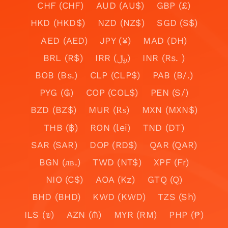
CHF (CHF)
AUD (AU$)
GBP (£)
HKD (HKD$)
NZD (NZ$)
SGD (S$)
AED (AED)
JPY (¥)
MAD (DH)
BRL (R$)
IRR (﷼)
INR (Rs. )
BOB (Bs.)
CLP (CLP$)
PAB (B/.)
PYG (₲)
COP (COL$)
PEN (S/)
BZD (BZ$)
MUR (₨)
MXN (MXN$)
THB (฿)
RON (lei)
TND (DT)
SAR (SAR)
DOP (RD$)
QAR (QAR)
BGN (лв.)
TWD (NT$)
XPF (Fr)
NIO (C$)
AOA (Kz)
GTQ (Q)
BHD (BHD)
KWD (KWD)
TZS (Sh)
ILS (₪)
AZN (₼)
MYR (RM)
PHP (₱)