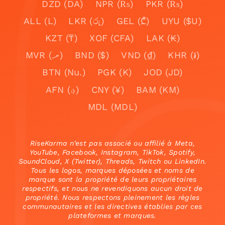
DZD (DA)
NPR (₨)
PKR (₨)
ALL (L)
LKR (රු)
GEL (₾)
UYU ($U)
KZT (₸)
XOF (CFA)
LAK (₭)
MVR (.ރ)
BND ($)
VND (₫)
KHR (៛)
BTN (Nu.)
PGK (K)
JOD (JD)
AFN (؋)
CNY (¥)
BAM (KM)
MDL (MDL)
RiseKarma n’est pas associé ou affilié à Meta,
YouTube, Facebook, Instagram, TikTok, Spotify,
SoundCloud, X (Twitter), Threads, Twitch ou LinkedIn.
Tous les logos, marques déposées et noms de
marque sont la propriété de leurs propriétaires
respectifs, et nous ne revendiquons aucun droit de
propriété. Nous respectons pleinement les règles
communautaires et les directives établies par ces
plateformes et marques.