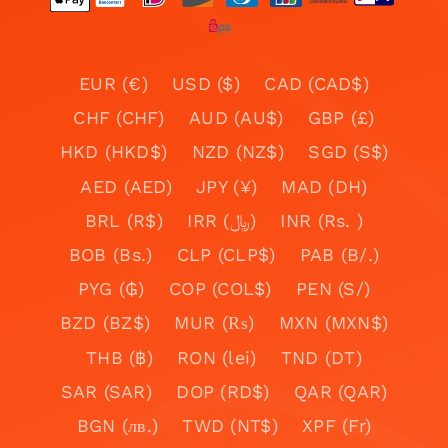
EUR (€)
USD ($)
CAD (CAD$)
CHF (CHF)
AUD (AU$)
GBP (£)
HKD (HKD$)
NZD (NZ$)
SGD (S$)
AED (AED)
JPY (¥)
MAD (DH)
BRL (R$)
IRR (﷼)
INR (Rs. )
BOB (Bs.)
CLP (CLP$)
PAB (B/.)
PYG (₲)
COP (COL$)
PEN (S/)
BZD (BZ$)
MUR (₨)
MXN (MXN$)
THB (฿)
RON (lei)
TND (DT)
SAR (SAR)
DOP (RD$)
QAR (QAR)
BGN (лв.)
TWD (NT$)
XPF (Fr)