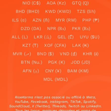
NIO (C$)
AOA (Kz)
GTQ (Q)
BHD (BHD)
KWD (KWD)
TZS (Sh)
ILS (₪)
AZN (₼)
MYR (RM)
PHP (₱)
DZD (DA)
NPR (₨)
PKR (₨)
ALL (L)
LKR (රු)
GEL (₾)
UYU ($U)
KZT (₸)
XOF (CFA)
LAK (₭)
MVR (.ރ)
BND ($)
VND (₫)
KHR (៛)
BTN (Nu.)
PGK (K)
JOD (JD)
AFN (؋)
CNY (¥)
BAM (KM)
MDL (MDL)
RiseKarma n’est pas associé ou affilié à Meta,
YouTube, Facebook, Instagram, TikTok, Spotify,
SoundCloud, X (Twitter), Threads, Twitch ou LinkedIn.
Tous les logos, marques déposées et noms de