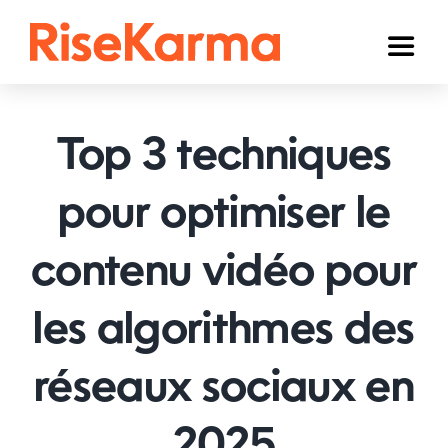
Skip
to
Toggl
content
Naviga
Instagram
Top 3 techniques
TikTok
YouTube
pour optimiser le
Facebook
contenu vidéo pour
Twitter (𝕏)
les algorithmes des
Autres
réseaux sociaux en
Panier
Français