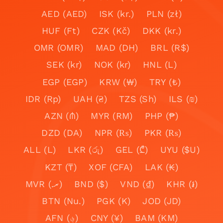
AED (AED)
ISK (kr.)
PLN (zł)
HUF (Ft)
CZK (Kč)
DKK (kr.)
OMR (OMR)
MAD (DH)
BRL (R$)
SEK (kr)
NOK (kr)
HNL (L)
EGP (EGP)
KRW (₩)
TRY (₺)
IDR (Rp)
UAH (₴)
TZS (Sh)
ILS (₪)
AZN (₼)
MYR (RM)
PHP (₱)
DZD (DA)
NPR (₨)
PKR (₨)
ALL (L)
LKR (රු)
GEL (₾)
UYU ($U)
KZT (₸)
XOF (CFA)
LAK (₭)
MVR (.ރ)
BND ($)
VND (₫)
KHR (៛)
BTN (Nu.)
PGK (K)
JOD (JD)
AFN (؋)
CNY (¥)
BAM (KM)