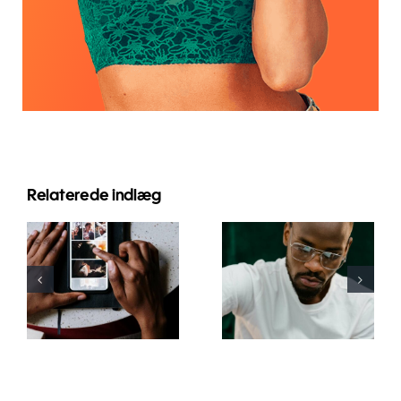
Relaterede indlæg
Bedste apps
Top 17
til at
Avancerede
animere
Tips til at
fotos til
Forstå
fængende
TikTok
Facebook-
Algoritmen
opslag