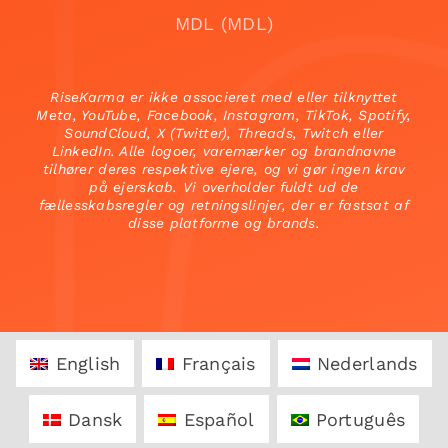
MDL (MDL)
RiseKarma er ikke associeret med eller tilknyttet
Meta, YouTube, Facebook, Instagram, TikTok, Spotify,
SoundCloud, X (Twitter), Threads, Twitch eller
LinkedIn. Alle logoer, varemærker og brandnavne
tilhører deres respektive ejere, og vi gør ingen krav
på ejerskab. Vi overholder fuldt ud de
fællesskabsregler og retningslinjer, der er fastsat af
disse platforme og brands.
English
Français
Nederlands
Dansk
Español
Português