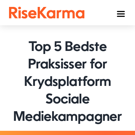
Skip
to
Toggl
content
Naviga
Instagram
Top 5 Bedste
TikTok
Facebook
Praksisser for
YouTube
Krydsplatform
Twitter (𝕏)
Sociale
Andre
Mediekampagner
Kurv
Dansk