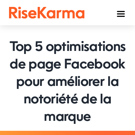
Skip
to
Toggl
content
Naviga
Instagram
Top 5 optimisations
TikTok
YouTube
de page Facebook
Facebook
pour améliorer la
Twitter (𝕏)
notoriété de la
Autres
marque
Panier
Français