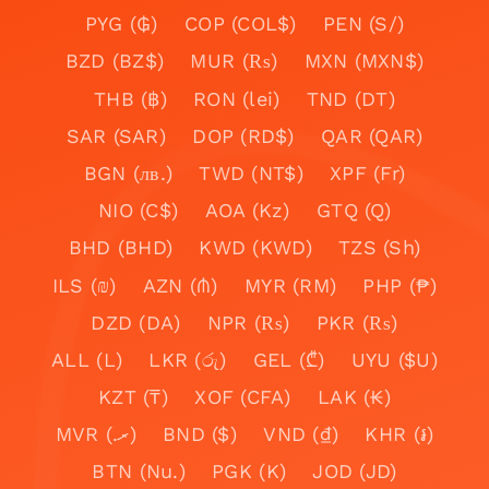
PYG (₲)
COP (COL$)
PEN (S/)
BZD (BZ$)
MUR (₨)
MXN (MXN$)
THB (฿)
RON (lei)
TND (DT)
SAR (SAR)
DOP (RD$)
QAR (QAR)
BGN (лв.)
TWD (NT$)
XPF (Fr)
NIO (C$)
AOA (Kz)
GTQ (Q)
BHD (BHD)
KWD (KWD)
TZS (Sh)
ILS (₪)
AZN (₼)
MYR (RM)
PHP (₱)
DZD (DA)
NPR (₨)
PKR (₨)
ALL (L)
LKR (රු)
GEL (₾)
UYU ($U)
KZT (₸)
XOF (CFA)
LAK (₭)
MVR (.ރ)
BND ($)
VND (₫)
KHR (៛)
BTN (Nu.)
PGK (K)
JOD (JD)