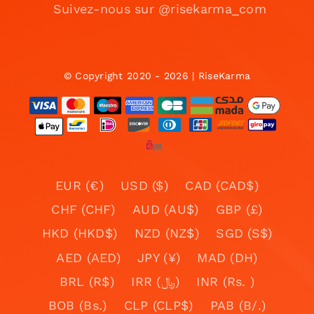
Suivez-nous sur @risekarma_com
© Copyright 2020 - 2026 | RiseKarma
EUR (€)
USD ($)
CAD (CAD$)
CHF (CHF)
AUD (AU$)
GBP (£)
HKD (HKD$)
NZD (NZ$)
SGD (S$)
AED (AED)
JPY (¥)
MAD (DH)
BRL (R$)
IRR (﷼)
INR (Rs. )
BOB (Bs.)
CLP (CLP$)
PAB (B/.)