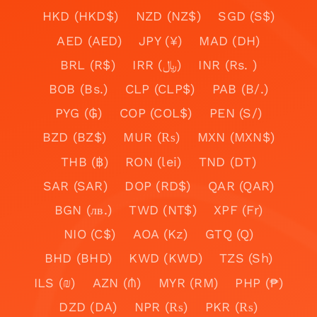
HKD (HKD$)
NZD (NZ$)
SGD (S$)
AED (AED)
JPY (¥)
MAD (DH)
BRL (R$)
IRR (﷼)
INR (Rs. )
BOB (Bs.)
CLP (CLP$)
PAB (B/.)
PYG (₲)
COP (COL$)
PEN (S/)
BZD (BZ$)
MUR (₨)
MXN (MXN$)
THB (฿)
RON (lei)
TND (DT)
SAR (SAR)
DOP (RD$)
QAR (QAR)
BGN (лв.)
TWD (NT$)
XPF (Fr)
NIO (C$)
AOA (Kz)
GTQ (Q)
BHD (BHD)
KWD (KWD)
TZS (Sh)
ILS (₪)
AZN (₼)
MYR (RM)
PHP (₱)
DZD (DA)
NPR (₨)
PKR (₨)