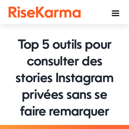
Skip
to
Toggl
content
Naviga
Instagram
Top 5 outils pour
TikTok
YouTube
consulter des
Facebook
stories Instagram
Twitter (𝕏)
privées sans se
Autres
faire remarquer
Panier
Français