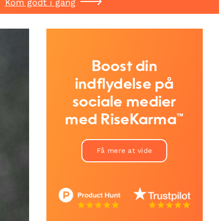
Kom godt i gang
Boost din
indflydelse på
sociale medier
med RiseKarma™
Få mere at vide