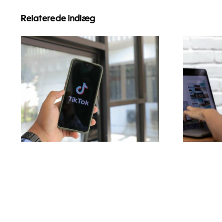
Relaterede indlæg
Maksimer
Top 
Rækkevidde:
Effektive
br
Tværplatforms
i
Postværktøjer til 2024