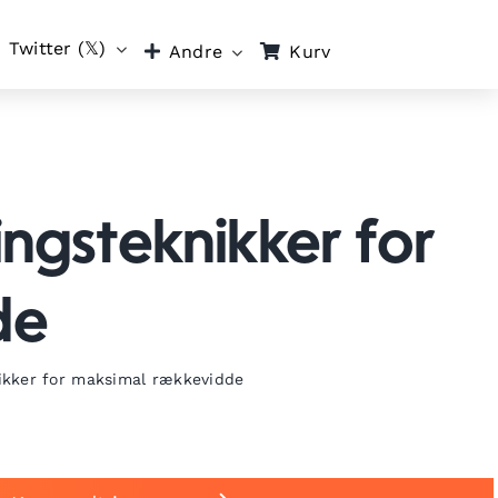
Twitter (𝕏)
Kurv
Andre
gsteknikker for
de
ikker for maksimal rækkevidde