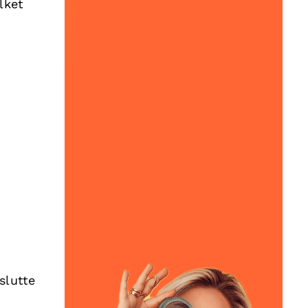
lket
slutte