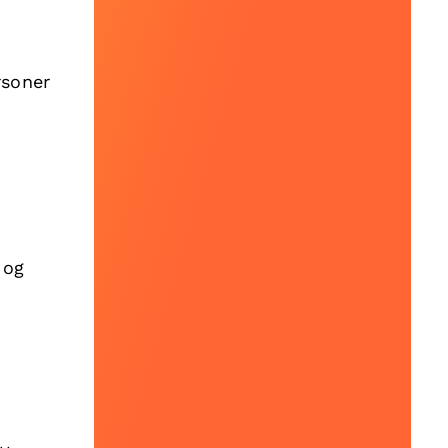
rsoner
 og