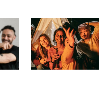
Hvordan laver man
r til
virale TikTok-
tive
udfordringer, der
 på
engagerer dit
publikum?