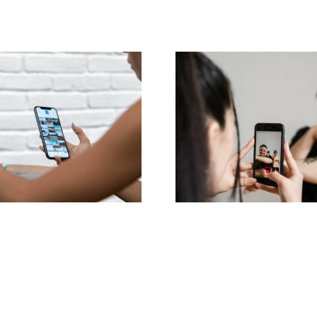
3 platforme til at
Effektive metode
finde idéer til
at fjerne nega
ugergenereret
kommentarer
ndhold (UGC)
Facebook