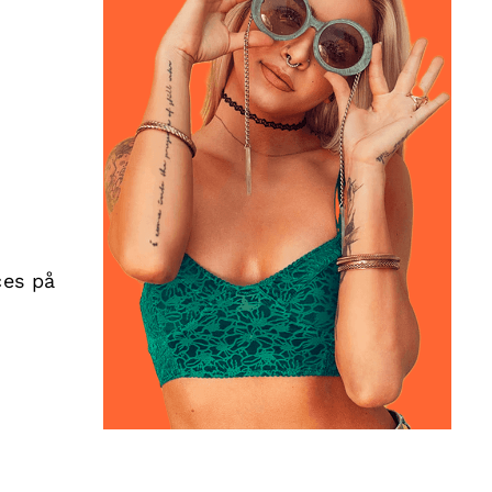
n
ces på