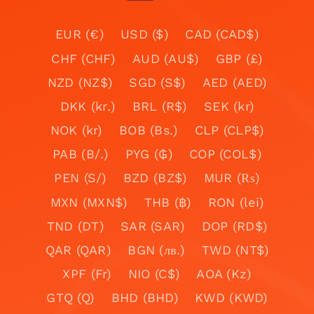
EUR (€)
USD ($)
CAD (CAD$)
CHF (CHF)
AUD (AU$)
GBP (£)
NZD (NZ$)
SGD (S$)
AED (AED)
DKK (kr.)
BRL (R$)
SEK (kr)
NOK (kr)
BOB (Bs.)
CLP (CLP$)
PAB (B/.)
PYG (₲)
COP (COL$)
PEN (S/)
BZD (BZ$)
MUR (₨)
MXN (MXN$)
THB (฿)
RON (lei)
TND (DT)
SAR (SAR)
DOP (RD$)
QAR (QAR)
BGN (лв.)
TWD (NT$)
XPF (Fr)
NIO (C$)
AOA (Kz)
GTQ (Q)
BHD (BHD)
KWD (KWD)