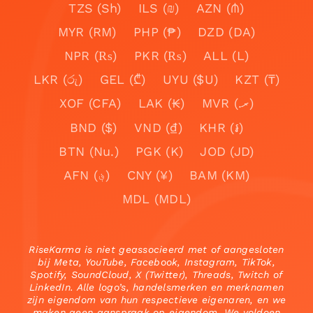
TZS (Sh)
ILS (₪)
AZN (₼)
MYR (RM)
PHP (₱)
DZD (DA)
NPR (₨)
PKR (₨)
ALL (L)
LKR (රු)
GEL (₾)
UYU ($U)
KZT (₸)
XOF (CFA)
LAK (₭)
MVR (.ރ)
BND ($)
VND (₫)
KHR (៛)
BTN (Nu.)
PGK (K)
JOD (JD)
AFN (؋)
CNY (¥)
BAM (KM)
MDL (MDL)
RiseKarma is niet geassocieerd met of aangesloten
bij Meta, YouTube, Facebook, Instagram, TikTok,
Spotify, SoundCloud, X (Twitter), Threads, Twitch of
LinkedIn. Alle logo’s, handelsmerken en merknamen
zijn eigendom van hun respectieve eigenaren, en we
maken geen aanspraak op eigendom. We voldoen