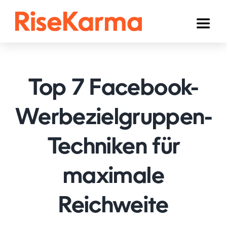
Skip
to
Toggl
content
Naviga
Instagram
TikTok
Top 7 Facebook-
Facebook
Werbezielgruppen-
YouTube
Techniken für
Twitter (𝕏)
Anderen
maximale
Winkelwagen
Reichweite
Nederlands