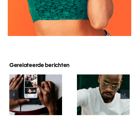
Gerelateerde berichten
Top-Apps
Top 17 Tipps
zum
zur
Animieren
Verbesserung
von Fotos
des
für
Verständnisses
ansprechende
des TikTok-
Facebook-
Algorithmus
Posts