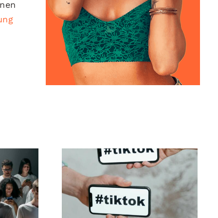
gnen
tung
ltung
Beste TikTok
der
Datenschutz-
gen,