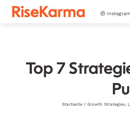
Skip
to
Instagra
content
Top 7 Strateg
Pu
Startseite
/
Growth Strategies
,
L