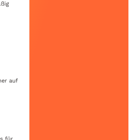
äßig
her auf
s für