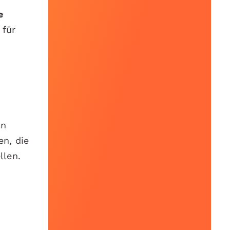
e
für
ln
en, die
llen.