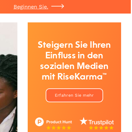
Beginnen Sie.
Steigern Sie Ihren
Einfluss in den
sozialen Medien
mit RiseKarma™
Erfahren Sie mehr