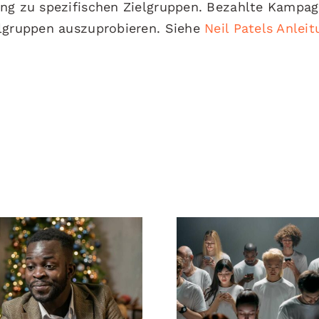
ang zu spezifischen Zielgruppen. Bezahlte Kampa
elgruppen auszuprobieren. Siehe
Neil Patels Anlei
man Follower auf
Tipps zur Gesta
edIn ausblendet,
beeindrucken
die Privatsphäre
Facebook-Anzei