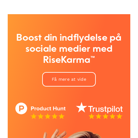
Boost din indflydelse på
sociale medier med
RiseKarma™
Få mere at vide