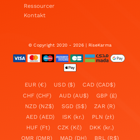
Ressourcer
Kontakt
© Copyright 2020 - 2026 | RiseKarma
EUR (€)
USD ($)
CAD (CAD$)
CHF (CHF)
AUD (AU$)
GBP (£)
NZD (NZ$)
SGD (S$)
ZAR (R)
AED (AED)
ISK (kr.)
PLN (zł)
HUF (Ft)
CZK (Kč)
DKK (kr.)
OMR (OMR)
MAD (DH)
BRL (R$)