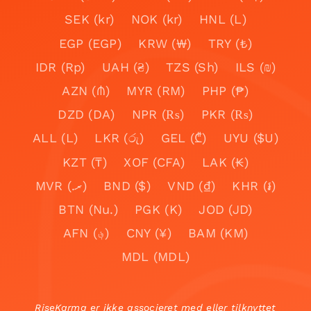
SEK (kr)
NOK (kr)
HNL (L)
EGP (EGP)
KRW (₩)
TRY (₺)
IDR (Rp)
UAH (₴)
TZS (Sh)
ILS (₪)
AZN (₼)
MYR (RM)
PHP (₱)
DZD (DA)
NPR (₨)
PKR (₨)
ALL (L)
LKR (රු)
GEL (₾)
UYU ($U)
KZT (₸)
XOF (CFA)
LAK (₭)
MVR (.ރ)
BND ($)
VND (₫)
KHR (៛)
BTN (Nu.)
PGK (K)
JOD (JD)
AFN (؋)
CNY (¥)
BAM (KM)
MDL (MDL)
RiseKarma er ikke associeret med eller tilknyttet