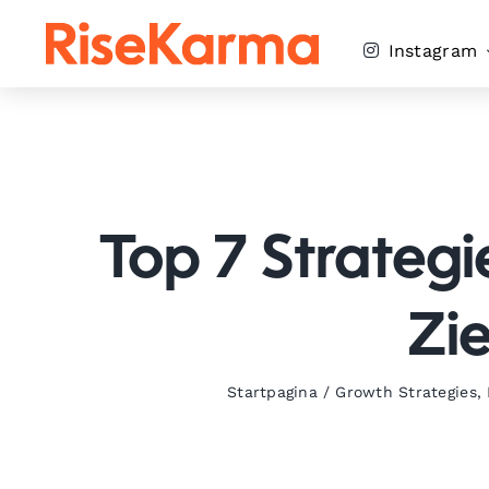
Skip
to
Instagram
content
Top 7 Strateg
Zi
Startpagina
/
Growth Strategies
,