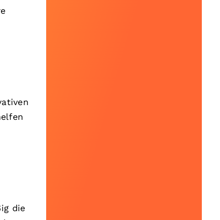
re
vativen
elfen
ig die