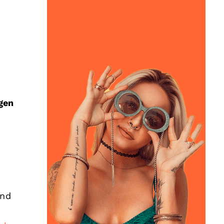
s
gen
und