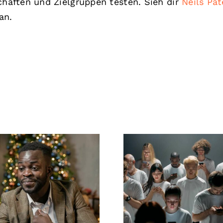
aften und Zielgruppen testen. Sieh dir
Neils Pat
an.
man Follower auf
Tipps zur Gesta
edIn verbirgt, um
ansprechend
 Privatsphäre zu
Facebook-Anzei
wahren
die konvertie