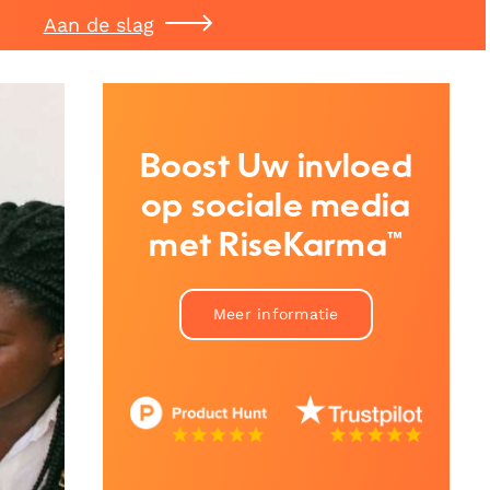
Aan de slag
Boost Uw invloed
op sociale media
met RiseKarma™
Meer informatie