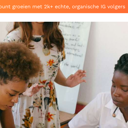
ount groeien met 2k+ echte, organische IG volgers