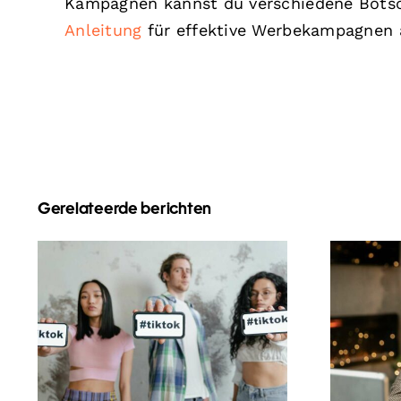
Kampagnen kannst du verschiedene Botsch
Anleitung
für effektive Werbekampagnen 
Gerelateerde berichten
Beste Video-
Wie 
Bearbeitungs-Apps
Link
für TikTok-
die
Meisterwerke