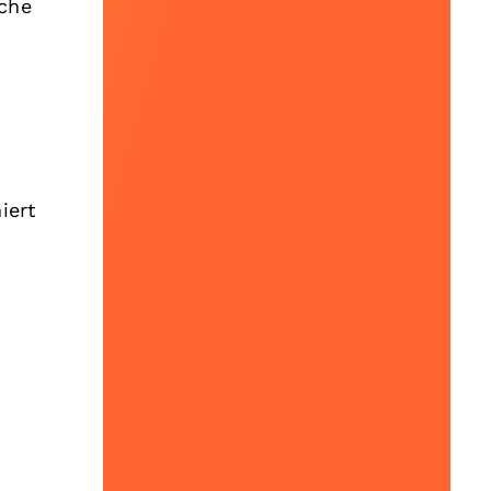
iche
iert
n
n