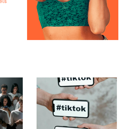
els
ltung
Beste TikTok-
er
Datenschutzeinstellungen
gen,
2024
ren