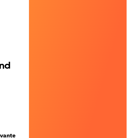
ind
evante