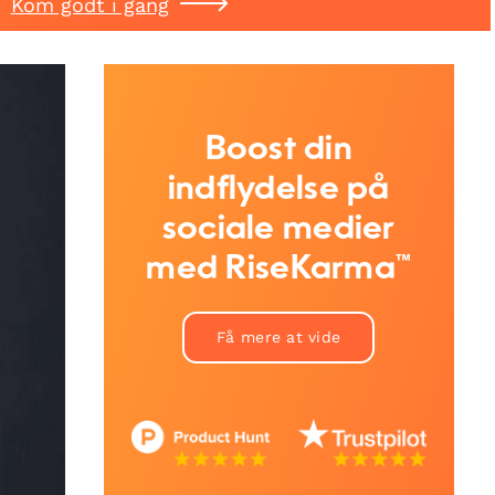
Kom godt i gang
Boost din
indflydelse på
sociale medier
med RiseKarma™
Få mere at vide