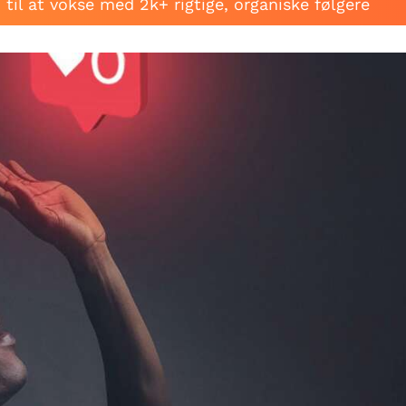
til at vokse med 2k+ rigtige, organiske følgere