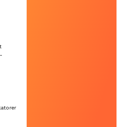
t
-
katorer