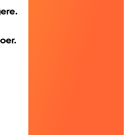
gere.
oer.