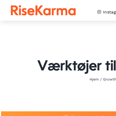
Skip
to
Insta
content
Værktøjer ti
Hjem
/
Growth