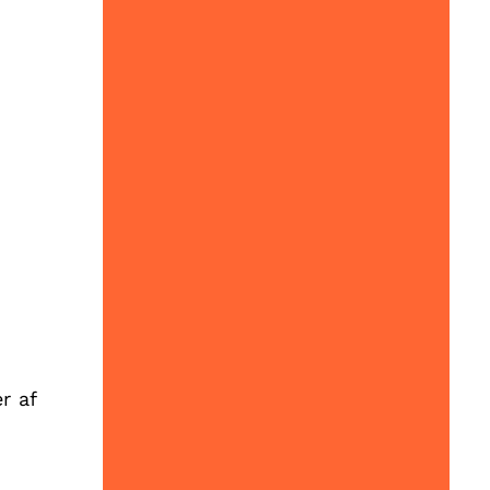
r af
e