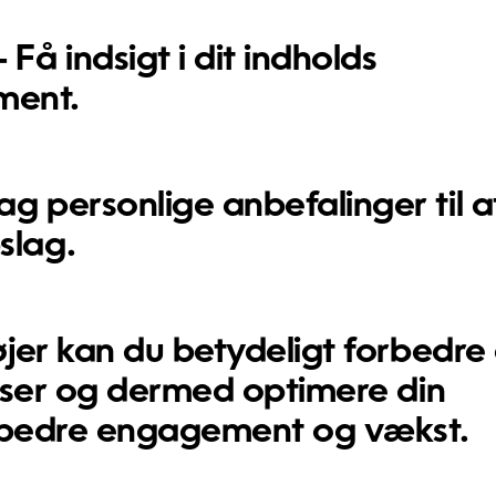
 Få indsigt i dit indholds
ment.
g personlige anbefalinger til a
slag.
jer kan du betydeligt forbedre 
yser og dermed optimere din
r bedre engagement og vækst.