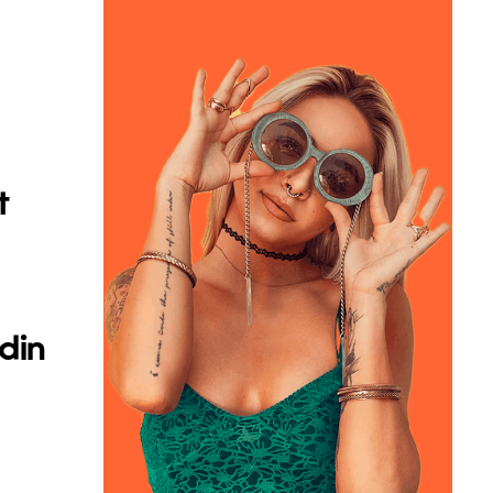
t
din