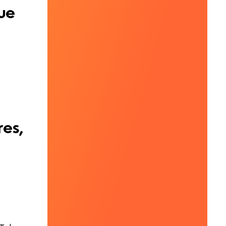
ue
.
res,