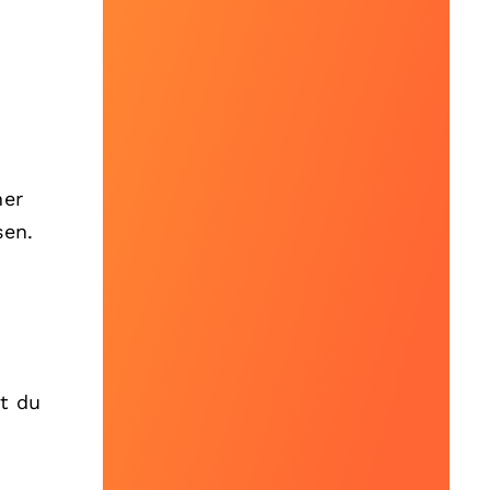
ner
sen.
st du