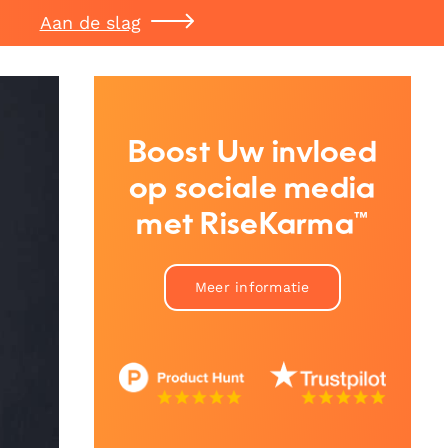
Aan de slag
Boost Uw invloed
op sociale media
met RiseKarma™
Meer informatie