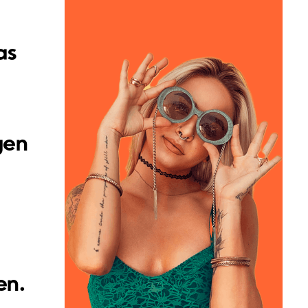
as
gen
en.