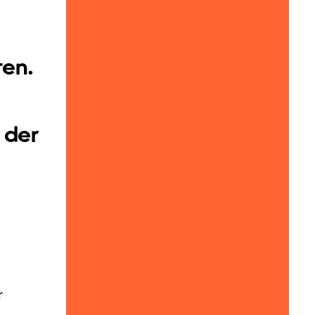
ten.
 der
r