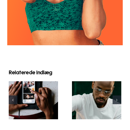
Relaterede indlæg
Bedste apps
Top 17
til at
Avancerede
animere
Tips til at
fotos til
Forstå
fængende
TikTok
Facebook-
Algoritmen
opslag