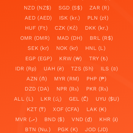
NZD (NZ$)
SGD (S$)
ZAR (R)
AED (AED)
ISK (kr.)
PLN (zł)
HUF (Ft)
CZK (Kč)
DKK (kr.)
OMR (OMR)
MAD (DH)
BRL (R$)
SEK (kr)
NOK (kr)
HNL (L)
EGP (EGP)
KRW (₩)
TRY (₺)
IDR (Rp)
UAH (₴)
TZS (Sh)
ILS (₪)
AZN (₼)
MYR (RM)
PHP (₱)
DZD (DA)
NPR (₨)
PKR (₨)
ALL (L)
LKR (රු)
GEL (₾)
UYU ($U)
KZT (₸)
XOF (CFA)
LAK (₭)
MVR (.ރ)
BND ($)
VND (₫)
KHR (៛)
BTN (Nu.)
PGK (K)
JOD (JD)