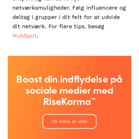
netværksmuligheder. Følg influencere og
deltag i grupper i dit felt for at udvide
dit netværk. For flere tips, besøg
HubSpot
.
Boost din indflydelse på
sociale medier med
RiseKarma™
Få mere at vide