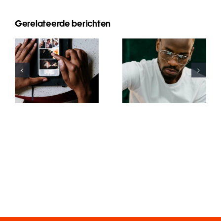
Gerelateerde berichten
Top-Apps
Top 17 Tipps
zum
zur
Animieren
Verbesserung
von Fotos
des
für
Verständnisses
ansprechende
des TikTok-
Facebook-
Algorithmus
Posts