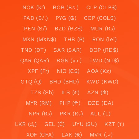
NOK (kr)
BOB (Bs.)
CLP (CLP$)
PAB (B/.)
PYG (₲)
COP (COL$)
PEN (S/)
BZD (BZ$)
MUR (₨)
MXN (MXN$)
THB (฿)
RON (lei)
TND (DT)
SAR (SAR)
DOP (RD$)
QAR (QAR)
BGN (лв.)
TWD (NT$)
XPF (Fr)
NIO (C$)
AOA (Kz)
GTQ (Q)
BHD (BHD)
KWD (KWD)
TZS (Sh)
ILS (₪)
AZN (₼)
MYR (RM)
PHP (₱)
DZD (DA)
NPR (₨)
PKR (₨)
ALL (L)
LKR (රු)
GEL (₾)
UYU ($U)
KZT (₸)
XOF (CFA)
LAK (₭)
MVR (.ރ)