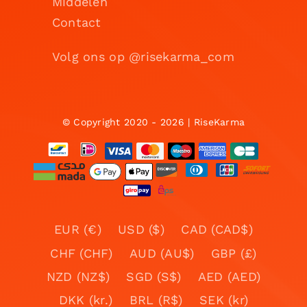
Middelen
Contact
Volg ons op @risekarma_com
© Copyright 2020 - 2026 | RiseKarma
EUR (€)
USD ($)
CAD (CAD$)
CHF (CHF)
AUD (AU$)
GBP (£)
NZD (NZ$)
SGD (S$)
AED (AED)
DKK (kr.)
BRL (R$)
SEK (kr)