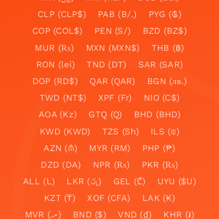
CLP (CLP$)
PAB (B/.)
PYG (₲)
COP (COL$)
PEN (S/)
BZD (BZ$)
MUR (₨)
MXN (MXN$)
THB (฿)
RON (lei)
TND (DT)
SAR (SAR)
DOP (RD$)
QAR (QAR)
BGN (лв.)
TWD (NT$)
XPF (Fr)
NIO (C$)
AOA (Kz)
GTQ (Q)
BHD (BHD)
KWD (KWD)
TZS (Sh)
ILS (₪)
AZN (₼)
MYR (RM)
PHP (₱)
DZD (DA)
NPR (₨)
PKR (₨)
ALL (L)
LKR (රු)
GEL (₾)
UYU ($U)
KZT (₸)
XOF (CFA)
LAK (₭)
MVR (.ރ)
BND ($)
VND (₫)
KHR (៛)