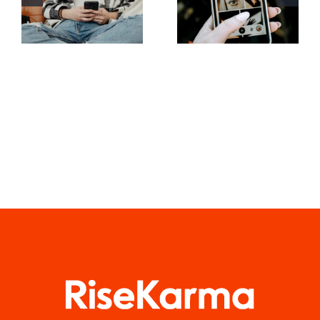
aumentare
in realtà
la visibilità
aumentata
dei gruppi
sui social
Facebook
media
quest’anno