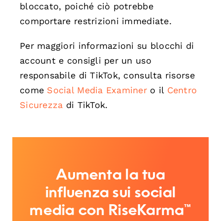
bloccato, poiché ciò potrebbe
comportare restrizioni immediate.
Per maggiori informazioni su blocchi di
account e consigli per un uso
responsabile di TikTok, consulta risorse
come
Social Media Examiner
o il
Centro
Sicurezza
di TikTok.
Aumenta la tua
influenza sui social
media con RiseKarma™