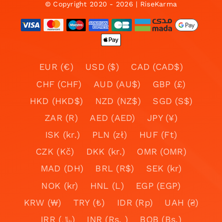
© Copyright 2020 - 2026 | RiseKarma
EUR (€)
USD ($)
CAD (CAD$)
CHF (CHF)
AUD (AU$)
GBP (£)
HKD (HKD$)
NZD (NZ$)
SGD (S$)
ZAR (R)
AED (AED)
JPY (¥)
ISK (kr.)
PLN (zł)
HUF (Ft)
CZK (Kč)
DKK (kr.)
OMR (OMR)
MAD (DH)
BRL (R$)
SEK (kr)
NOK (kr)
HNL (L)
EGP (EGP)
KRW (₩)
TRY (₺)
IDR (Rp)
UAH (₴)
IRR (﷼)
INR (Rs. )
BOB (Bs.)