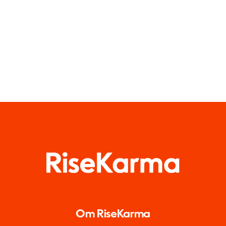
grupper i år
medier
Om RiseKarma