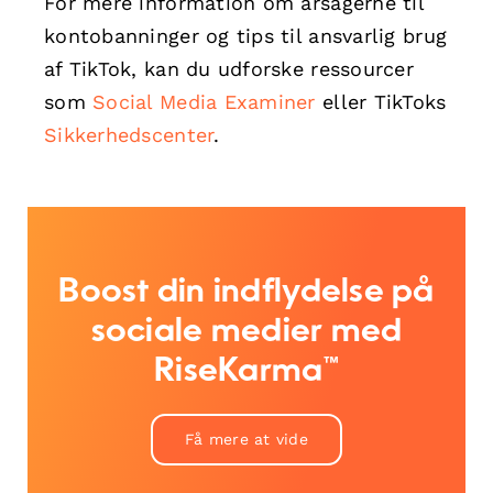
For mere information om årsagerne til
kontobanninger og tips til ansvarlig brug
af TikTok, kan du udforske ressourcer
som
Social Media Examiner
eller TikToks
Sikkerhedscenter
.
Boost din indflydelse på
sociale medier med
RiseKarma™
Få mere at vide