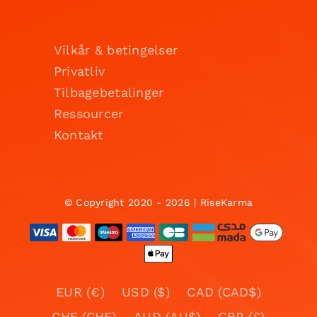
Vilkår & betingelser
Privatliv
Tilbagebetalinger
Ressourcer
Kontakt
© Copyright 2020 - 2026 | RiseKarma
EUR (€)
USD ($)
CAD (CAD$)
CHF (CHF)
AUD (AU$)
GBP (£)