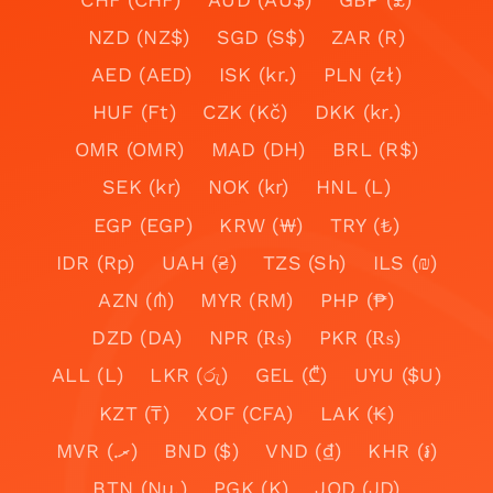
NZD (NZ$)
SGD (S$)
ZAR (R)
AED (AED)
ISK (kr.)
PLN (zł)
HUF (Ft)
CZK (Kč)
DKK (kr.)
OMR (OMR)
MAD (DH)
BRL (R$)
SEK (kr)
NOK (kr)
HNL (L)
EGP (EGP)
KRW (₩)
TRY (₺)
IDR (Rp)
UAH (₴)
TZS (Sh)
ILS (₪)
AZN (₼)
MYR (RM)
PHP (₱)
DZD (DA)
NPR (₨)
PKR (₨)
ALL (L)
LKR (රු)
GEL (₾)
UYU ($U)
KZT (₸)
XOF (CFA)
LAK (₭)
MVR (.ރ)
BND ($)
VND (₫)
KHR (៛)
BTN (Nu.)
PGK (K)
JOD (JD)