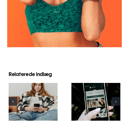
Relaterede indlæg
Innovative
Bedste
strategier til
praksis for
at øge
brug af
synligheden
augmented
af
reality-filtre
Facebook-
på sociale