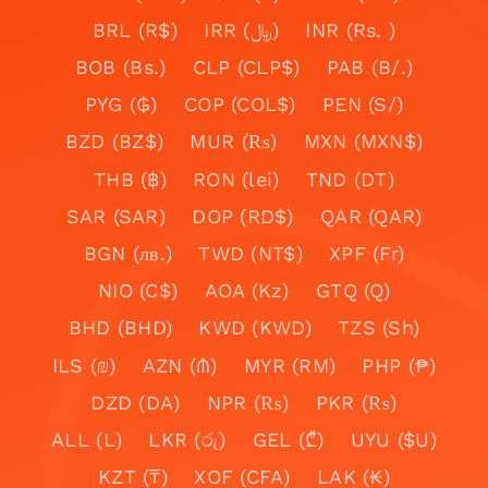
BRL (R$)
IRR (﷼)
INR (Rs. )
BOB (Bs.)
CLP (CLP$)
PAB (B/.)
PYG (₲)
COP (COL$)
PEN (S/)
BZD (BZ$)
MUR (₨)
MXN (MXN$)
THB (฿)
RON (lei)
TND (DT)
SAR (SAR)
DOP (RD$)
QAR (QAR)
BGN (лв.)
TWD (NT$)
XPF (Fr)
NIO (C$)
AOA (Kz)
GTQ (Q)
BHD (BHD)
KWD (KWD)
TZS (Sh)
ILS (₪)
AZN (₼)
MYR (RM)
PHP (₱)
DZD (DA)
NPR (₨)
PKR (₨)
ALL (L)
LKR (රු)
GEL (₾)
UYU ($U)
KZT (₸)
XOF (CFA)
LAK (₭)