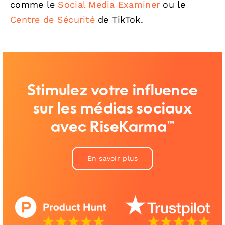
comme le
Social Media Examiner
ou le
Centre de Sécurité
de TikTok.
Stimulez votre influence
sur les médias sociaux
avec RiseKarma™
En savoir plus