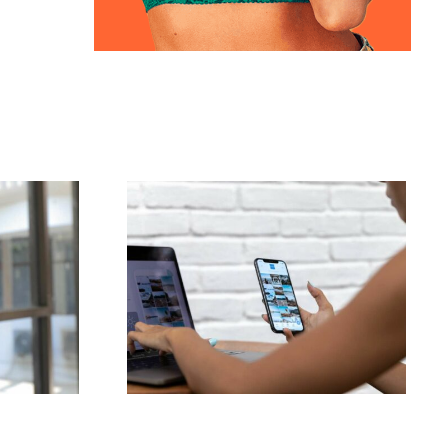
Die drei besten
ktive
Plattformen für Ideen
m-
zu nutzergenerierten
r 2024
Inhalten (UGC)