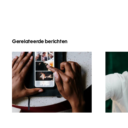
Gerelateerde berichten
Top-Apps zum
To
Animieren von Fotos
Ve
für ansprechende
Ver
Facebook-Posts
Tik