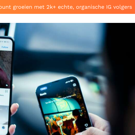
ount groeien met 2k+ echte, organische IG volgers