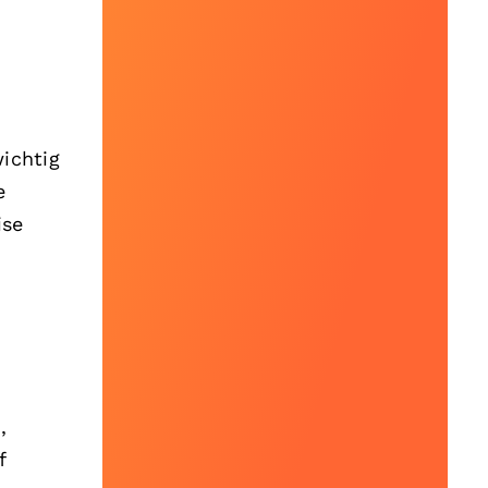
wichtig
e
ise
,
f