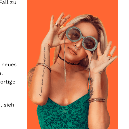
Fall zu
n neues
n.
ortige
, sieh