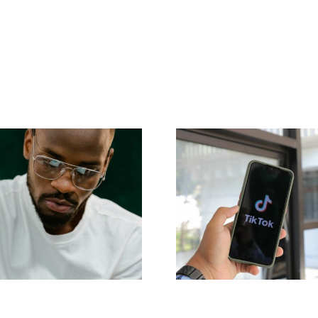
p 17 Tipps zur
Reichweite
rbesserung des
maximieren: Effe
ständnisses des
Cross-Platfor
Tok-Algorithmus
Posting-Tools fü