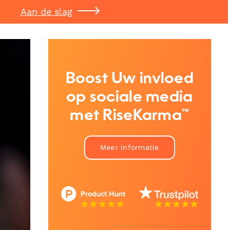
Aan de slag
Boost Uw invloed
op sociale media
met RiseKarma™
Meer informatie