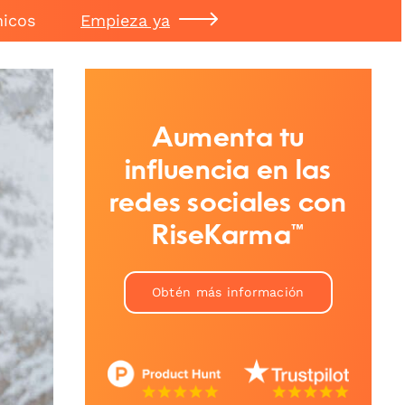
nicos
Empieza ya
Aumenta tu
influencia en las
redes sociales con
RiseKarma™
Obtén más información