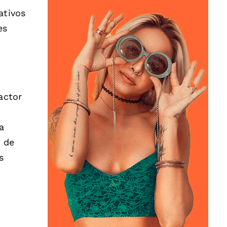
ativos
es
actor
a
s de
s