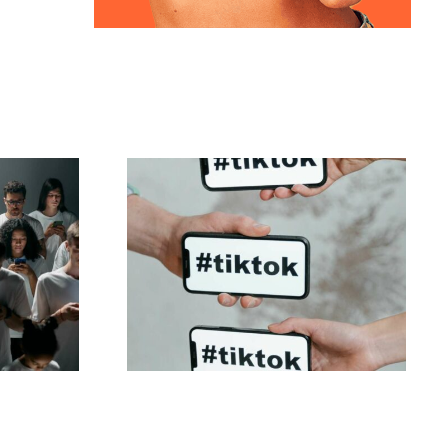
rear
Mejores ajustes de
ivos
privacidad para
que
TikTok en 2024