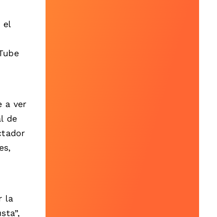
 el
uTube
 a ver
l de
ctador
es,
 la
sta”,