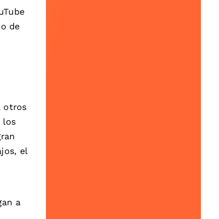
ouTube
to de
 otros
 los
gran
jos, el
gan a