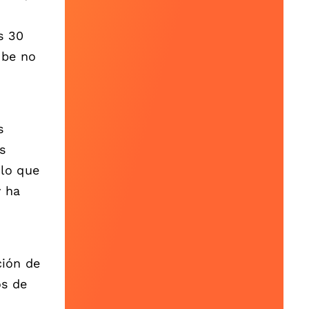
s 30
ube no
s
s
 lo que
y ha
ción de
os de
s