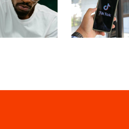
awansowanych
zasięgu: Skute
wskazówek
narzędzia d
dotyczących
publikacji
zrozumienia
międzyplatform
gorytmu TikTok
na 2024 ro