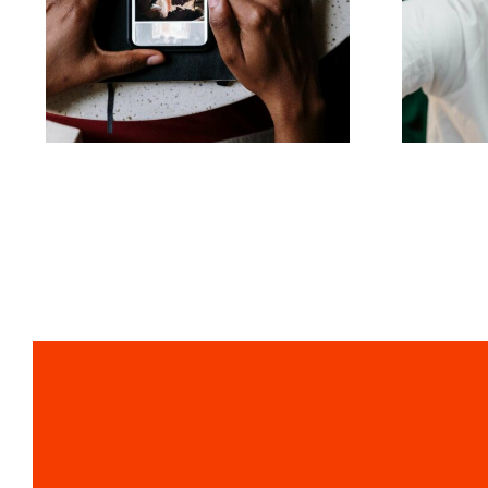
Najlepsze aplikacje
za
do animacji zdjęć na
angażujące posty na
Facebooku
al