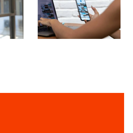
czne
do znalezienia
o
pomysłów na UGC
(treści generowane
owych
przez użytkowników)
k