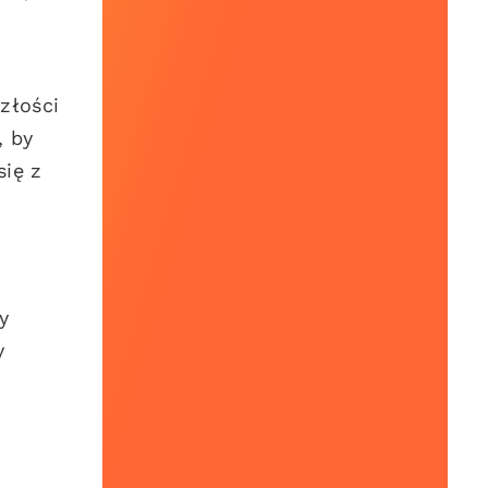
złości
, by
się z
y
y
i