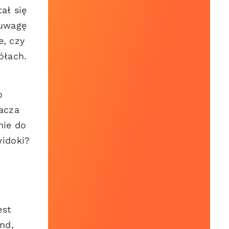
ał się
 uwagę
e, czy
ółach.
o
nacza
nie do
widoki?
est
nd,