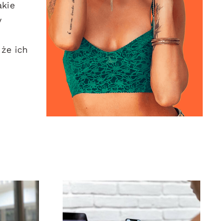
akie
y
 że ich
ja
Najlepsze 3 platformy