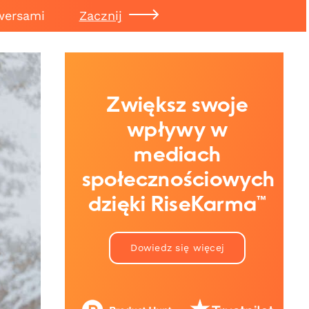
wersami
Zacznij
Zwiększ swoje
wpływy w
mediach
społecznościowych
dzięki RiseKarma™
Dowiedz się więcej