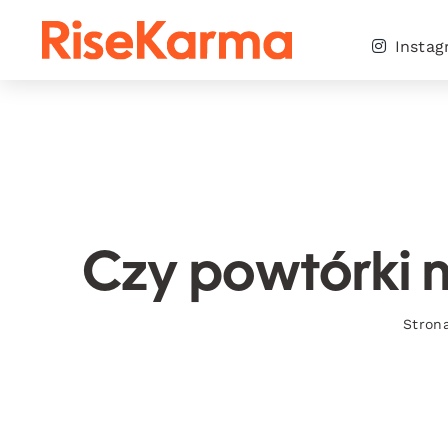
Skip
to
Insta
content
Czy powtórki n
Stron