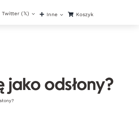
Twitter (𝕏)
Koszyk
Inne
ę jako odsłony?
dsłony?