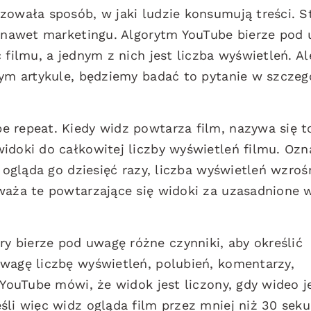
zowała sposób, w jaki ludzie konsumują treści. St
 a nawet marketingu. Algorytm YouTube bierze pod
 filmu, a jednym z nich jest liczba wyświetleń. Al
tym artykule, będziemy badać to pytanie w szczeg
e repeat. Kiedy widz powtarza film, nazywa się t
idoki do całkowitej liczby wyświetleń filmu. Oz
z ogląda go dziesięć razy, liczba wyświetleń wzroś
waża te powtarzające się widoki za uzasadnione 
 bierze pod uwagę różne czynniki, aby określić
uwagę liczbę wyświetleń, polubień, komentarzy,
 YouTube mówi, że widok jest liczony, gdy wideo j
śli więc widz ogląda film przez mniej niż 30 seku