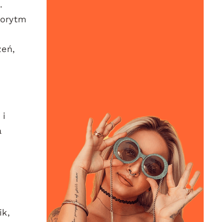
.
gorytm
zeń,
 i
a
e
ik,