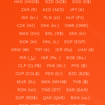
HKD (HKD$)
NZD (NZ$)
SGD (S$)
ZAR (R)
AED (AED)
JPY (¥)
ISK (kr.)
PLN (zł)
HUF (Ft)
CZK (Kč)
DKK (kr.)
OMR (OMR)
MAD (DH)
BRL (R$)
SEK (kr)
NOK (kr)
HNL (L)
EGP (EGP)
KRW (₩)
TRY (₺)
IDR (Rp)
UAH (₴)
IRR (﷼)
INR (Rs. )
BOB (Bs.)
CLP (CLP$)
PAB (B/.)
PYG (₲)
COP (COL$)
PEN (S/)
BZD (BZ$)
MUR (₨)
MXN (MXN$)
THB (฿)
RON (lei)
TND (DT)
SAR (SAR)
DOP (RD$)
QAR (QAR)
BGN (лв.)