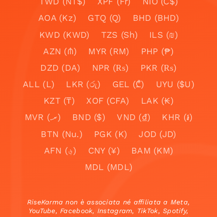
TWD (NT$)
XPF (Fr)
NIO (C$)
AOA (Kz)
GTQ (Q)
BHD (BHD)
KWD (KWD)
TZS (Sh)
ILS (₪)
AZN (₼)
MYR (RM)
PHP (₱)
DZD (DA)
NPR (₨)
PKR (₨)
ALL (L)
LKR (රු)
GEL (₾)
UYU ($U)
KZT (₸)
XOF (CFA)
LAK (₭)
MVR (.ރ)
BND ($)
VND (₫)
KHR (៛)
BTN (Nu.)
PGK (K)
JOD (JD)
AFN (؋)
CNY (¥)
BAM (KM)
MDL (MDL)
RiseKarma non è associata né affiliata a Meta,
YouTube, Facebook, Instagram, TikTok, Spotify,