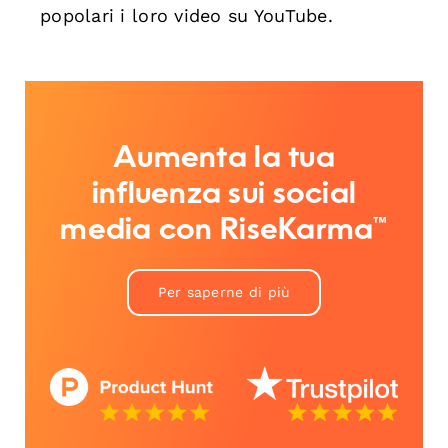
popolari i loro video su YouTube.
Aumenta la tua
influenza sui social
media con RiseKarma™
Per saperne di più