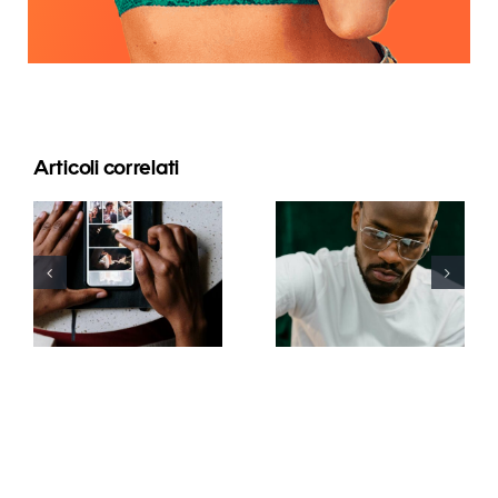
Articoli correlati
Le migliori
app per
I 17 migliori
animare
consigli
foto e
avanzati per
rendere
comprendere
coinvolgenti
l’algoritmo
i post su
di TikTok
Facebook