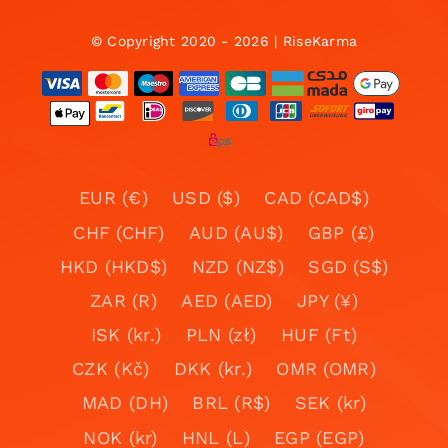
© Copyright 2020 - 2026 | RiseKarma
EUR (€)
USD ($)
CAD (CAD$)
CHF (CHF)
AUD (AU$)
GBP (£)
HKD (HKD$)
NZD (NZ$)
SGD (S$)
ZAR (R)
AED (AED)
JPY (¥)
ISK (kr.)
PLN (zł)
HUF (Ft)
CZK (Kč)
DKK (kr.)
OMR (OMR)
MAD (DH)
BRL (R$)
SEK (kr)
NOK (kr)
HNL (L)
EGP (EGP)