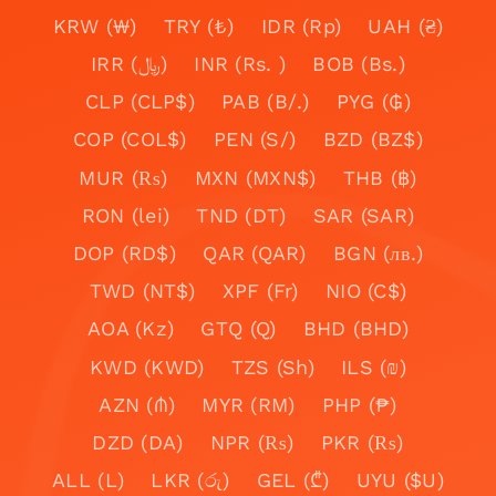
KRW (₩)
TRY (₺)
IDR (Rp)
UAH (₴)
IRR (﷼)
INR (Rs. )
BOB (Bs.)
CLP (CLP$)
PAB (B/.)
PYG (₲)
COP (COL$)
PEN (S/)
BZD (BZ$)
MUR (₨)
MXN (MXN$)
THB (฿)
RON (lei)
TND (DT)
SAR (SAR)
DOP (RD$)
QAR (QAR)
BGN (лв.)
TWD (NT$)
XPF (Fr)
NIO (C$)
AOA (Kz)
GTQ (Q)
BHD (BHD)
KWD (KWD)
TZS (Sh)
ILS (₪)
AZN (₼)
MYR (RM)
PHP (₱)
DZD (DA)
NPR (₨)
PKR (₨)
ALL (L)
LKR (රු)
GEL (₾)
UYU ($U)