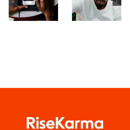
von Fotos
Verbesserung
für
des
ansprechende
Verständnisses
Facebook-
des TikTok-
Beiträge
Algorithmus