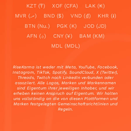
KZT (₸)
XOF (CFA)
LAK (₭)
MVR (.ރ)
BND ($)
VND (₫)
KHR (៛)
BTN (Nu.)
PGK (K)
JOD (JD)
AFN (؋)
CNY (¥)
BAM (KM)
MDL (MDL)
RiseKarma ist weder mit Meta, YouTube, Facebook,
Instagram, TikTok, Spotify, SoundCloud, X (Twitter),
Threads, Twitch noch LinkedIn verbunden oder
assoziiert. Alle Logos, Marken und Markennamen
sind Eigentum ihrer jeweiligen Inhaber, und wir
erheben keinen Anspruch auf Eigentum. Wir halten
uns vollständig an die von diesen Plattformen und
Marken festgelegten Gemeinschaftsrichtlinien und
Regeln.