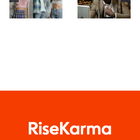
de video
en LinkedIn
para crear
para
masterpieces
preservar la
en TikTok
privacidad