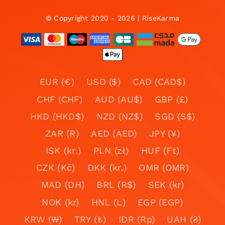
© Copyright 2020 - 2026 | RiseKarma
EUR (€)
USD ($)
CAD (CAD$)
CHF (CHF)
AUD (AU$)
GBP (£)
HKD (HKD$)
NZD (NZ$)
SGD (S$)
ZAR (R)
AED (AED)
JPY (¥)
ISK (kr.)
PLN (zł)
HUF (Ft)
CZK (Kč)
DKK (kr.)
OMR (OMR)
MAD (DH)
BRL (R$)
SEK (kr)
NOK (kr)
HNL (L)
EGP (EGP)
KRW (₩)
TRY (₺)
IDR (Rp)
UAH (₴)