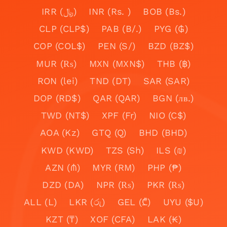
IRR (﷼)
INR (Rs. )
BOB (Bs.)
CLP (CLP$)
PAB (B/.)
PYG (₲)
COP (COL$)
PEN (S/)
BZD (BZ$)
MUR (₨)
MXN (MXN$)
THB (฿)
RON (lei)
TND (DT)
SAR (SAR)
DOP (RD$)
QAR (QAR)
BGN (лв.)
TWD (NT$)
XPF (Fr)
NIO (C$)
AOA (Kz)
GTQ (Q)
BHD (BHD)
KWD (KWD)
TZS (Sh)
ILS (₪)
AZN (₼)
MYR (RM)
PHP (₱)
DZD (DA)
NPR (₨)
PKR (₨)
ALL (L)
LKR (රු)
GEL (₾)
UYU ($U)
KZT (₸)
XOF (CFA)
LAK (₭)