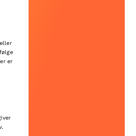
eller
følge
er er
iver
v.