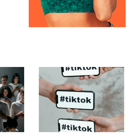
igne
De bedste
ok-
privatindstillinger for
er
TikTok i 2024