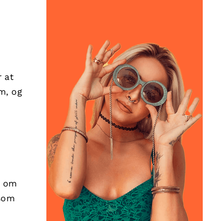
r at
m, og
r om
 som