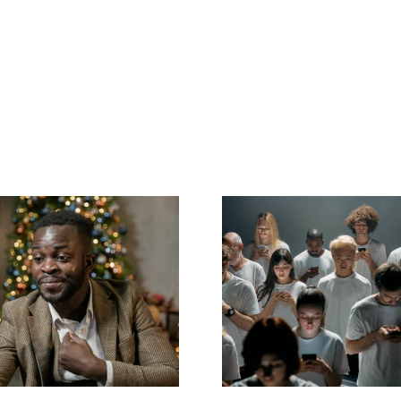
dan skjuler du
Tips til at des
gere på LinkedIn
flotte Facebo
for at bevare
annoncer, d
privatlivet
konverterer