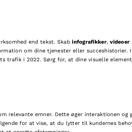
ærksomhed end tekst. Skab
infografikker
,
videoer
ormation om dine tjenester eller succeshistorier. I
s trafik i 2022. Sørg for, at dine visuelle element
m relevante emner. Dette øger interaktionen og g
lgende for at vise, at du lytter til kundernes beho
t at oprette afstemninger.