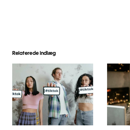
Relaterede indlæg
De bedste video-
Så
redigeringsapps til at
føl
skabe TikTok
mesterværker