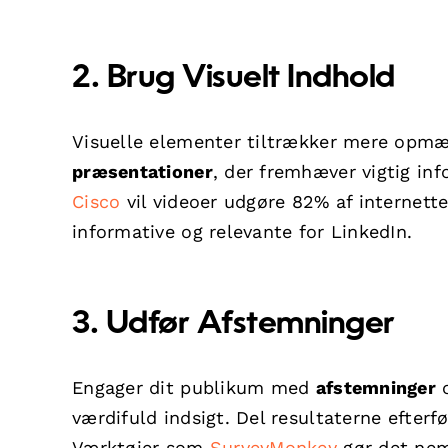
2. Brug Visuelt Indhold
Visuelle elementer tiltrækker mere opm
præsentationer
, der fremhæver vigtig inf
Cisco
vil videoer udgøre 82% af internettet
informative og relevante for LinkedIn.
3. Udfør Afstemninger
Engager dit publikum med
afstemninger
o
værdifuld indsigt. Del resultaterne efterfø
Værktøjer som
SurveyMonkey
gør det nem