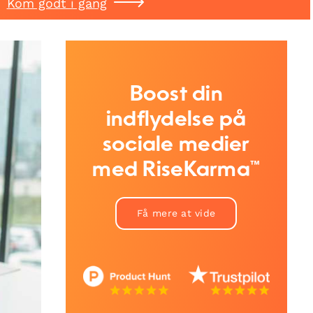
Kom godt i gang
Boost din
indflydelse på
sociale medier
med RiseKarma™
Få mere at vide