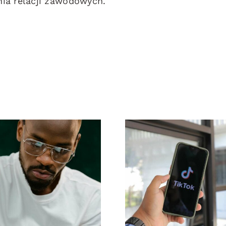
ia relacji zawodowych.
Top 17
Maksymalizac
awansowanych
zasięgu: Skute
wskazówek
narzędzia d
dotyczących
publikacji
zrozumienia
międzyplatform
gorytmu TikTok
na 2024 ro