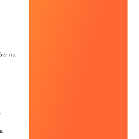
łów na
.
za