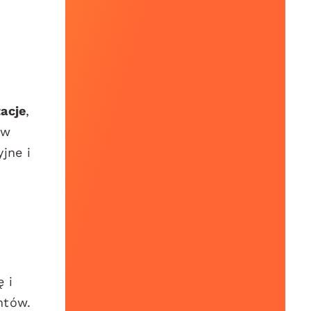
acje
,
 w
jne i
 i
ntów.