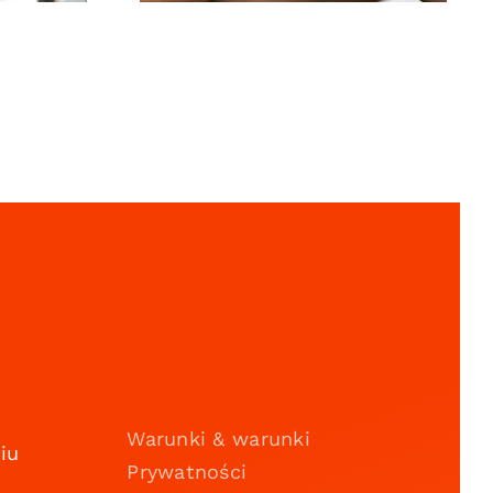
Warunki & warunki
iu
Prywatności