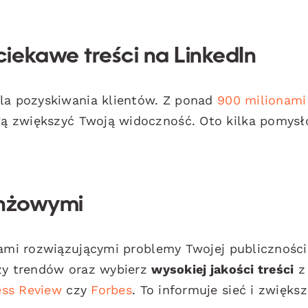
iekawe treści na LinkedIn
dla pozyskiwania klientów. Z ponad
900 milionami
ą zwiększyć Twoją widoczność. Oto kilka pomys
ranżowymi
łami rozwiązującymi problemy Twojej publiczności
zy trendów oraz wybierz
wysokiej jakości treści
z
ess Review
czy
Forbes
. To informuje sieć i zwięks