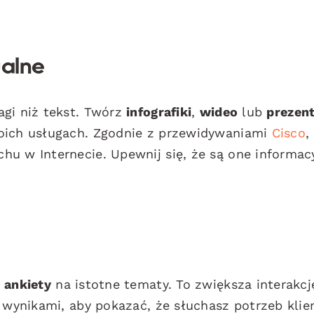
ualne
agi niż tekst. Twórz
infografiki
,
wideo
lub
prezent
woich usługach. Zgodnie z przewidywaniami
Cisco
,
u w Internecie. Upewnij się, że są one informacy
c
ankiety
na istotne tematy. To zwiększa interakcję
ę wynikami, aby pokazać, że słuchasz potrzeb klie