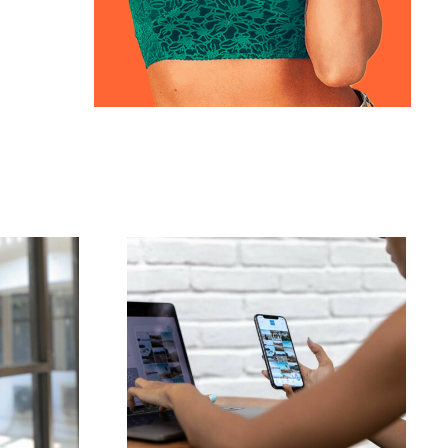
ja
Najlepsze 3 platformy
czne
do znalezienia
o
pomysłów na UGC
(treści generowane
owych
przez użytkowników)
k