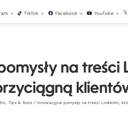
gram
TikTok
Facebook
YouTube
omysły na treści L
przyciągną klientó
dIn
,
Tips & Tools
/
Innowacyjne pomysły na treści LinkedIn, któ