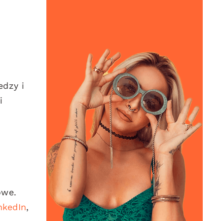
edzy i
i
owe.
nkedIn
,