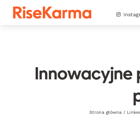
Skip
to
Insta
content
Innowacyjne p
Strona główna
/
Linke