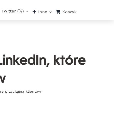
Twitter (𝕏)
Koszyk
Inne
inkedIn, które
w
re przyciągną klientów