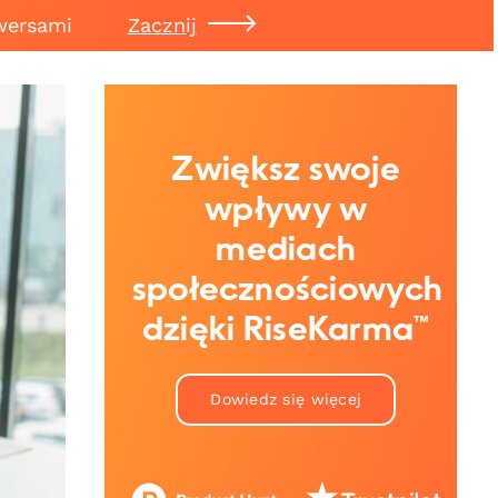
wersami
Zacznij
Zwiększ swoje
wpływy w
mediach
społecznościowych
dzięki RiseKarma™
Dowiedz się więcej