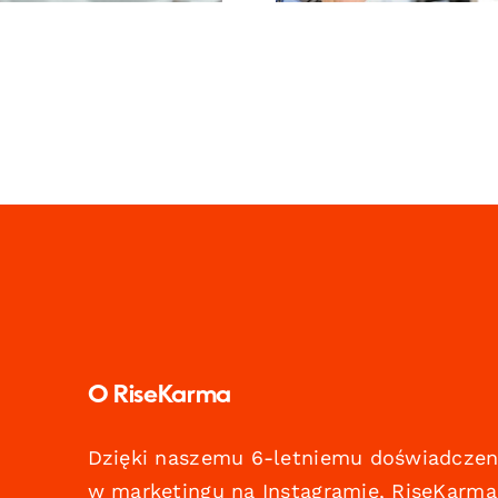
O RiseKarma
Dzięki naszemu 6-letniemu doświadczen
w marketingu na Instagramie, RiseKarma