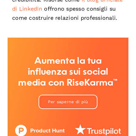
di LinkedIn
offrono spesso consigli su
come costruire relazioni professionali.
Aumenta la tua
influenza sui social
media con RiseKarma™
Per saperne di più