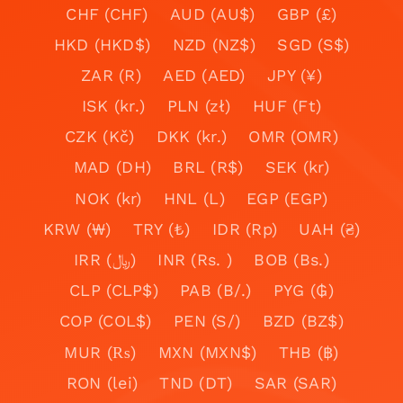
CHF (CHF)
AUD (AU$)
GBP (£)
HKD (HKD$)
NZD (NZ$)
SGD (S$)
ZAR (R)
AED (AED)
JPY (¥)
ISK (kr.)
PLN (zł)
HUF (Ft)
CZK (Kč)
DKK (kr.)
OMR (OMR)
MAD (DH)
BRL (R$)
SEK (kr)
NOK (kr)
HNL (L)
EGP (EGP)
KRW (₩)
TRY (₺)
IDR (Rp)
UAH (₴)
IRR (﷼)
INR (Rs. )
BOB (Bs.)
CLP (CLP$)
PAB (B/.)
PYG (₲)
COP (COL$)
PEN (S/)
BZD (BZ$)
MUR (₨)
MXN (MXN$)
THB (฿)
RON (lei)
TND (DT)
SAR (SAR)