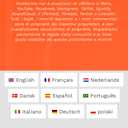
RiseKarma non è associata né affiliata a Meta,
YouTube, Facebook, Instagram, TikTok, Spotify,
SoundCloud, X (Twitter), Threads, Twitch o LinkedIn.
Tutti i loghi, i marchi registrati e i nomi commerciali
sono di proprietà dei rispettivi proprietari, e non
rivendichiamo alcun diritto di proprietà. Rispettiamo
pienamente le regole della comunità e le linee
guida stabilite da queste piattaforme e marchi.
English
Français
Nederlands
Dansk
Español
Português
Italiano
Deutsch
polski