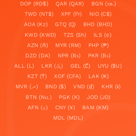
DOP (RD$)
QAR (QAR)
BGN (лв.)
TWD (NT$)
XPF (Fr)
NIO (C$)
AOA (Kz)
GTQ (Q)
BHD (BHD)
KWD (KWD)
TZS (Sh)
ILS (₪)
AZN (₼)
MYR (RM)
PHP (₱)
DZD (DA)
NPR (₨)
PKR (₨)
ALL (L)
LKR (රු)
GEL (₾)
UYU ($U)
KZT (₸)
XOF (CFA)
LAK (₭)
MVR (.ރ)
BND ($)
VND (₫)
KHR (៛)
BTN (Nu.)
PGK (K)
JOD (JD)
AFN (؋)
CNY (¥)
BAM (KM)
MDL (MDL)