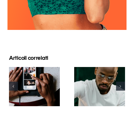
Articoli correlati
Le migliori
app per
I 17 migliori
animare
consigli
foto e
avanzati per
rendere
comprendere
coinvolgenti
l’algoritmo
i post su
di TikTok
Facebook