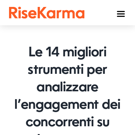
Skip
to
Toggl
content
Naviga
Instagram
TikTok
Le 14 migliori
Facebook
strumenti per
YouTube
analizzare
Twitter (𝕏)
Altri
l’engagement dei
Carrello
concorrenti su
Italiano