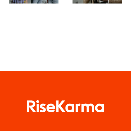
capolavori
proteggere
su TikTok
la privacy