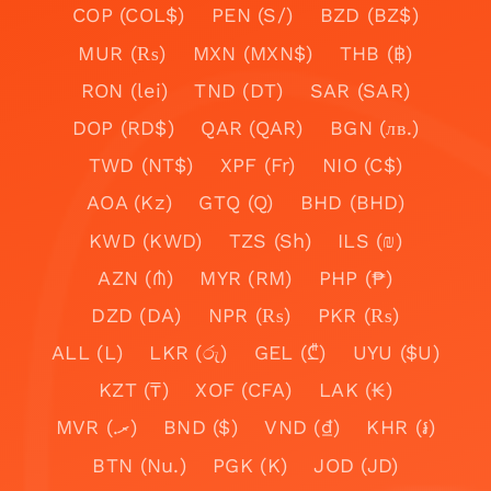
COP (COL$)
PEN (S/)
BZD (BZ$)
MUR (₨)
MXN (MXN$)
THB (฿)
RON (lei)
TND (DT)
SAR (SAR)
DOP (RD$)
QAR (QAR)
BGN (лв.)
TWD (NT$)
XPF (Fr)
NIO (C$)
AOA (Kz)
GTQ (Q)
BHD (BHD)
KWD (KWD)
TZS (Sh)
ILS (₪)
AZN (₼)
MYR (RM)
PHP (₱)
DZD (DA)
NPR (₨)
PKR (₨)
ALL (L)
LKR (රු)
GEL (₾)
UYU ($U)
KZT (₸)
XOF (CFA)
LAK (₭)
MVR (.ރ)
BND ($)
VND (₫)
KHR (៛)
BTN (Nu.)
PGK (K)
JOD (JD)