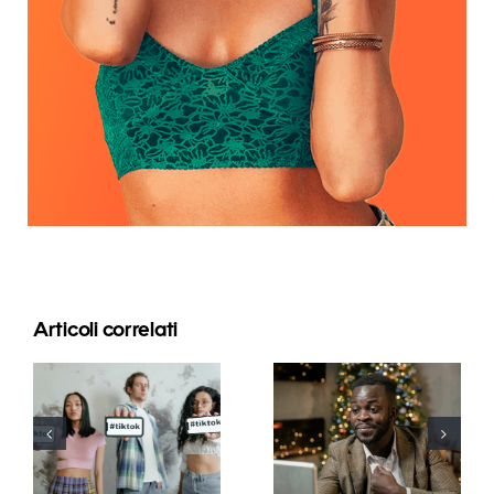
Articoli correlati
Migliori app
Come
di editing
nascondere i
video per
follower su
creare
LinkedIn per