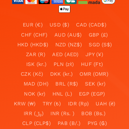
EUR (€)
USD ($)
CAD (CAD$)
CHF (CHF)
AUD (AU$)
GBP (£)
HKD (HKD$)
NZD (NZ$)
SGD (S$)
ZAR (R)
AED (AED)
JPY (¥)
ISK (kr.)
PLN (zł)
HUF (Ft)
CZK (Kč)
DKK (kr.)
OMR (OMR)
MAD (DH)
BRL (R$)
SEK (kr)
NOK (kr)
HNL (L)
EGP (EGP)
KRW (₩)
TRY (₺)
IDR (Rp)
UAH (₴)
IRR (﷼)
INR (Rs. )
BOB (Bs.)
CLP (CLP$)
PAB (B/.)
PYG (₲)