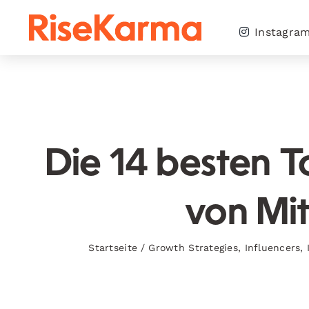
Skip
to
Instagra
content
Die 14 besten 
von Mi
Startseite
/
Growth Strategies
,
Influencers
,