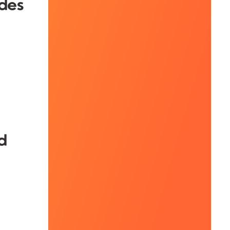
 des
d