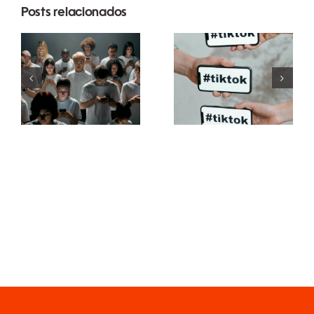
Posts relacionados
Dicas para
Melhores
criar
configurações
anúncios
de
incríveis no
privacidade
Facebook
do TikTok
que
em 2024
convertem