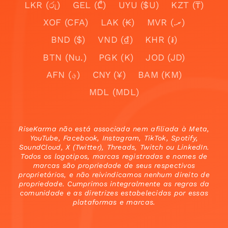
LKR (රු)
GEL (₾)
UYU ($U)
KZT (₸)
XOF (CFA)
LAK (₭)
MVR (.ރ)
BND ($)
VND (₫)
KHR (៛)
BTN (Nu.)
PGK (K)
JOD (JD)
AFN (؋)
CNY (¥)
BAM (KM)
MDL (MDL)
RiseKarma não está associada nem afiliada à Meta,
YouTube, Facebook, Instagram, TikTok, Spotify,
SoundCloud, X (Twitter), Threads, Twitch ou LinkedIn.
Todos os logotipos, marcas registradas e nomes de
marcas são propriedade de seus respectivos
proprietários, e não reivindicamos nenhum direito de
propriedade. Cumprimos integralmente as regras da
comunidade e as diretrizes estabelecidas por essas
plataformas e marcas.