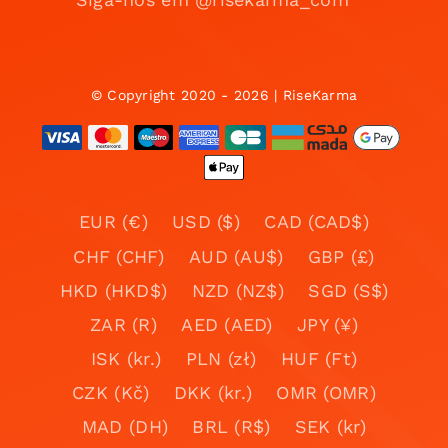
© Copyright 2020 - 2026 | RiseKarma
EUR (€)
USD ($)
CAD (CAD$)
CHF (CHF)
AUD (AU$)
GBP (£)
HKD (HKD$)
NZD (NZ$)
SGD (S$)
ZAR (R)
AED (AED)
JPY (¥)
ISK (kr.)
PLN (zł)
HUF (Ft)
CZK (Kč)
DKK (kr.)
OMR (OMR)
MAD (DH)
BRL (R$)
SEK (kr)