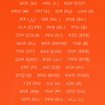
NOK (kr)
HNL (L)
EGP (EGP)
KRW (₩)
TRY (₺)
IDR (Rp)
UAH (₴)
IRR (﷼)
INR (Rs. )
BOB (Bs.)
CLP (CLP$)
PAB (B/.)
PYG (₲)
COP (COL$)
PEN (S/)
BZD (BZ$)
MUR (₨)
MXN (MXN$)
THB (฿)
TND (DT)
SAR (SAR)
DOP (RD$)
QAR (QAR)
BGN (лв.)
TWD (NT$)
XPF (Fr)
NIO (C$)
AOA (Kz)
GTQ (Q)
BHD (BHD)
KWD (KWD)
TZS (Sh)
ILS (₪)
AZN (₼)
MYR (RM)
PHP (₱)
DZD (DA)
NPR (₨)
PKR (₨)
ALL (L)