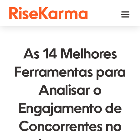
Skip
to
Toggl
content
Naviga
Instagram
TikTok
As 14 Melhores
Facebook
Ferramentas para
YouTube
Analisar o
Twitter (𝕏)
Outros
Engajamento de
Carrinho
Concorrentes no
Português