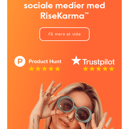
sociale medier med
RiseKarma™
Få mere at vide