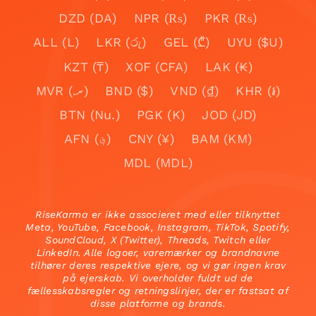
DZD (DA)
NPR (₨)
PKR (₨)
ALL (L)
LKR (රු)
GEL (₾)
UYU ($U)
KZT (₸)
XOF (CFA)
LAK (₭)
MVR (.ރ)
BND ($)
VND (₫)
KHR (៛)
BTN (Nu.)
PGK (K)
JOD (JD)
AFN (؋)
CNY (¥)
BAM (KM)
MDL (MDL)
RiseKarma er ikke associeret med eller tilknyttet
Meta, YouTube, Facebook, Instagram, TikTok, Spotify,
SoundCloud, X (Twitter), Threads, Twitch eller
LinkedIn. Alle logoer, varemærker og brandnavne
tilhører deres respektive ejere, og vi gør ingen krav
på ejerskab. Vi overholder fuldt ud de
fællesskabsregler og retningslinjer, der er fastsat af
disse platforme og brands.