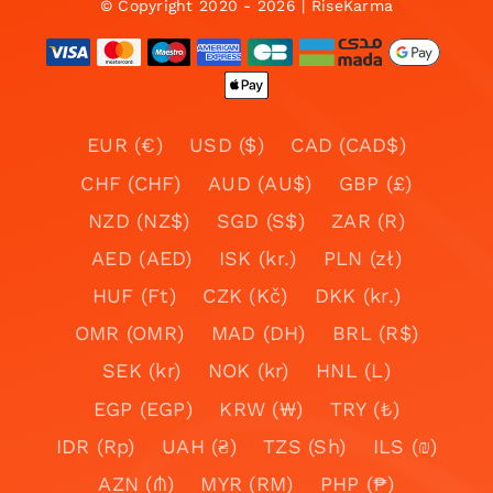
© Copyright 2020 - 2026 | RiseKarma
EUR (€)
USD ($)
CAD (CAD$)
CHF (CHF)
AUD (AU$)
GBP (£)
NZD (NZ$)
SGD (S$)
ZAR (R)
AED (AED)
ISK (kr.)
PLN (zł)
HUF (Ft)
CZK (Kč)
DKK (kr.)
OMR (OMR)
MAD (DH)
BRL (R$)
SEK (kr)
NOK (kr)
HNL (L)
EGP (EGP)
KRW (₩)
TRY (₺)
IDR (Rp)
UAH (₴)
TZS (Sh)
ILS (₪)
AZN (₼)
MYR (RM)
PHP (₱)