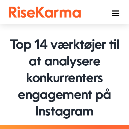
Skip
to
Toggl
content
Naviga
Instagram
Top 14 værktøjer til
TikTok
Facebook
at analysere
YouTube
konkurrenters
Twitter (𝕏)
engagement på
Andre
Instagram
Kurv
Dansk