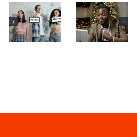
De bedste
Sådan
video-
skjuler du
redigeringsapps
følgere på
til at skabe
LinkedIn for
TikTok
at bevare
mesterværker
privatlivet