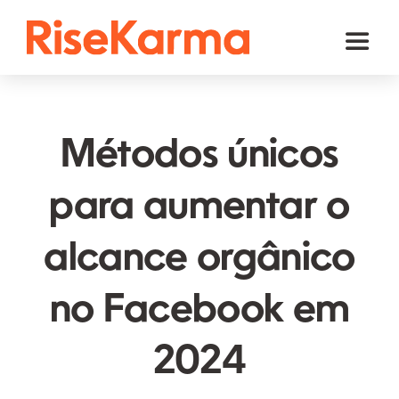
Skip
to
Toggl
content
Naviga
Instagram
TikTok
Métodos únicos
Facebook
para aumentar o
YouTube
alcance orgânico
Twitter (𝕏)
Outros
no Facebook em
Carrinho
2024
Português