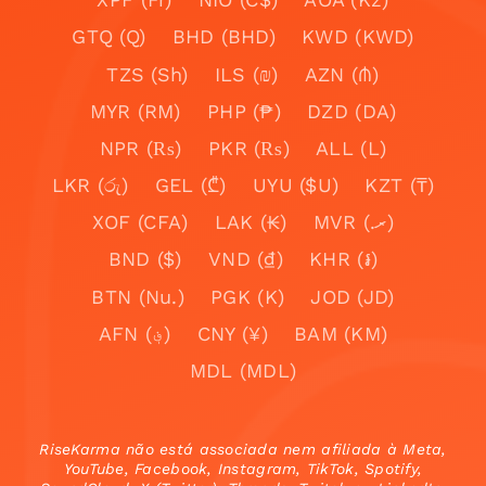
GTQ (Q)
BHD (BHD)
KWD (KWD)
TZS (Sh)
ILS (₪)
AZN (₼)
MYR (RM)
PHP (₱)
DZD (DA)
NPR (₨)
PKR (₨)
ALL (L)
LKR (රු)
GEL (₾)
UYU ($U)
KZT (₸)
XOF (CFA)
LAK (₭)
MVR (.ރ)
BND ($)
VND (₫)
KHR (៛)
BTN (Nu.)
PGK (K)
JOD (JD)
AFN (؋)
CNY (¥)
BAM (KM)
MDL (MDL)
RiseKarma não está associada nem afiliada à Meta,
YouTube, Facebook, Instagram, TikTok, Spotify,