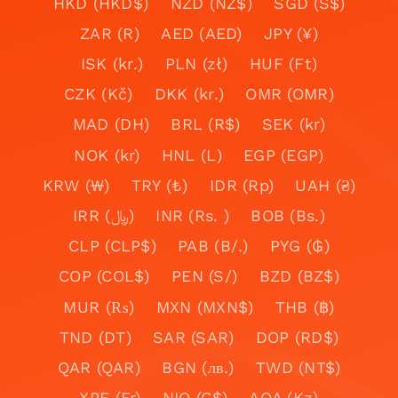
HKD (HKD$)
NZD (NZ$)
SGD (S$)
ZAR (R)
AED (AED)
JPY (¥)
ISK (kr.)
PLN (zł)
HUF (Ft)
CZK (Kč)
DKK (kr.)
OMR (OMR)
MAD (DH)
BRL (R$)
SEK (kr)
NOK (kr)
HNL (L)
EGP (EGP)
KRW (₩)
TRY (₺)
IDR (Rp)
UAH (₴)
IRR (﷼)
INR (Rs. )
BOB (Bs.)
CLP (CLP$)
PAB (B/.)
PYG (₲)
COP (COL$)
PEN (S/)
BZD (BZ$)
MUR (₨)
MXN (MXN$)
THB (฿)
TND (DT)
SAR (SAR)
DOP (RD$)
QAR (QAR)
BGN (лв.)
TWD (NT$)
XPF (Fr)
NIO (C$)
AOA (Kz)