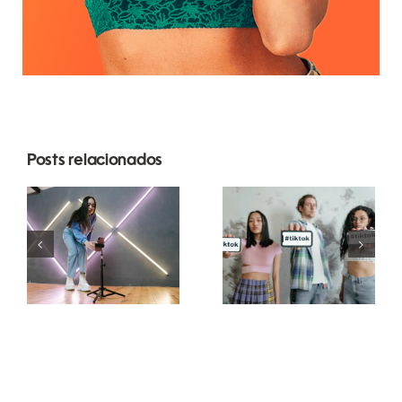
Posts relacionados
Top 5
Melhores
Métodos
geradores
para
de fontes do
Aumentar o
TikTok para
Alcance
legendas
Orgânico no
criativas
Facebook