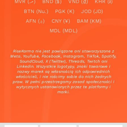
MVR (.ރ)
BND ($)
VND (₫)
KHR (៛)
BTN (Nu.)
PGK (K)
JOD (JD)
AFN (؋)
CNY (¥)
BAM (KM)
MDL (MDL)
RiseKarma nie jest powiązane ani stowarzyszone z
Meta, YouTube, Facebook, Instagram, TikTok, Spotify,
SoundCloud, X (Twitter), Threads, Twitch ani
LinkedIn. Wszystkie logotypy, znaki towarowe i
nazwy marek są własnością ich odpowiednich
właścicieli, i nie rościmy sobie do nich żadnych
praw. W pełni przestrzegamy zasad społeczności i
wytycznych ustanowionych przez te platformy i
marki.