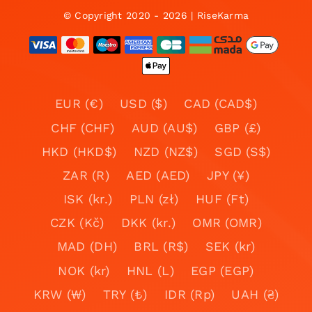
© Copyright 2020 - 2026 | RiseKarma
EUR (€)
USD ($)
CAD (CAD$)
CHF (CHF)
AUD (AU$)
GBP (£)
HKD (HKD$)
NZD (NZ$)
SGD (S$)
ZAR (R)
AED (AED)
JPY (¥)
ISK (kr.)
PLN (zł)
HUF (Ft)
CZK (Kč)
DKK (kr.)
OMR (OMR)
MAD (DH)
BRL (R$)
SEK (kr)
NOK (kr)
HNL (L)
EGP (EGP)
KRW (₩)
TRY (₺)
IDR (Rp)
UAH (₴)