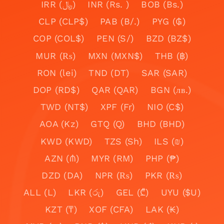
IRR (﷼)
INR (Rs. )
BOB (Bs.)
CLP (CLP$)
PAB (B/.)
PYG (₲)
COP (COL$)
PEN (S/)
BZD (BZ$)
MUR (₨)
MXN (MXN$)
THB (฿)
RON (lei)
TND (DT)
SAR (SAR)
DOP (RD$)
QAR (QAR)
BGN (лв.)
TWD (NT$)
XPF (Fr)
NIO (C$)
AOA (Kz)
GTQ (Q)
BHD (BHD)
KWD (KWD)
TZS (Sh)
ILS (₪)
AZN (₼)
MYR (RM)
PHP (₱)
DZD (DA)
NPR (₨)
PKR (₨)
ALL (L)
LKR (රු)
GEL (₾)
UYU ($U)
KZT (₸)
XOF (CFA)
LAK (₭)