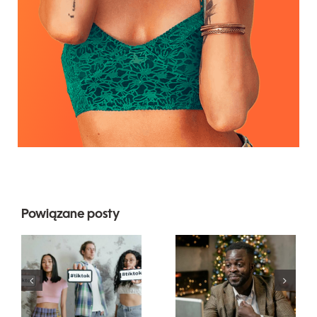
Powiązane posty
Najlepsze
Jak ukryć
aplikacje do
obserwujących
edytowania
na LinkedIn,
wideo do
aby
tworzenia