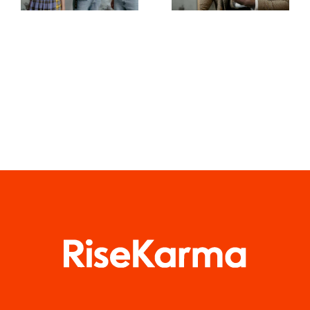
zachować
dzieł na
prywatność
TikToku