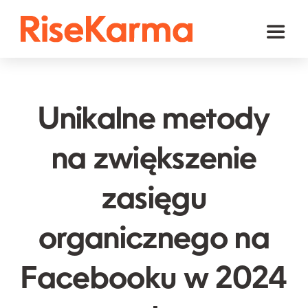
Skip
to
Toggl
content
Naviga
Instagram
TikTok
Unikalne metody
Facebook
na zwiększenie
YouTube
zasięgu
Twitter (𝕏)
Inne
organicznego na
Koszyk
Facebooku w 2024
polski