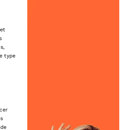
 et
s
s,
e type
cer
os
 de