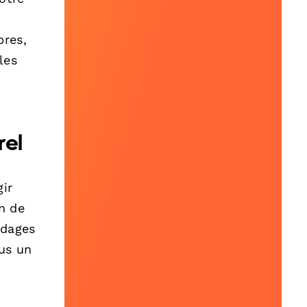
bres,
 les
rel
ir
on de
ndages
lus un