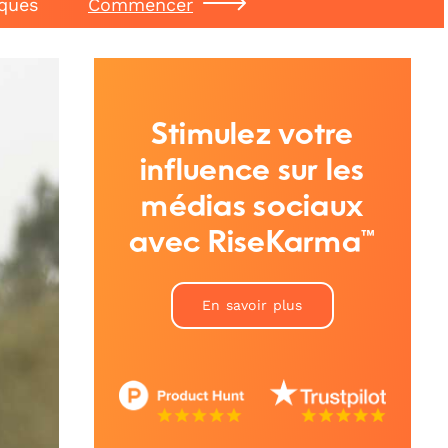
iques
Commencer
Stimulez votre
influence sur les
médias sociaux
avec RiseKarma™
En savoir plus