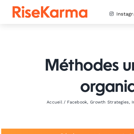
Skip
to
Instag
content
Méthodes un
organi
Accueil
/
Facebook
,
Growth Strategies
,
I