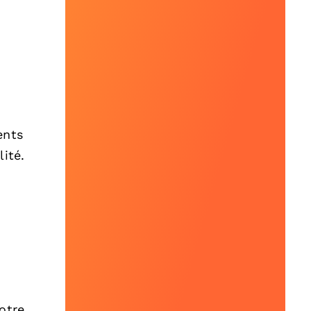
ents
lité.
otre