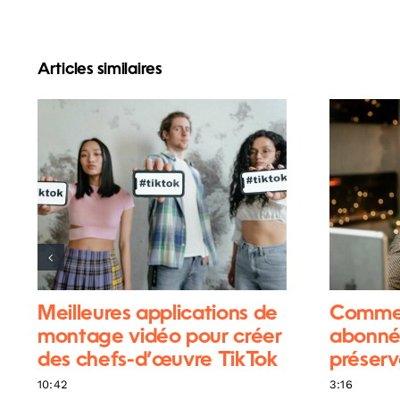
Articles similaires
Meilleures applications de
Commen
montage vidéo pour créer
abonnés
des chefs-d’œuvre TikTok
préserv
10:42
3:16