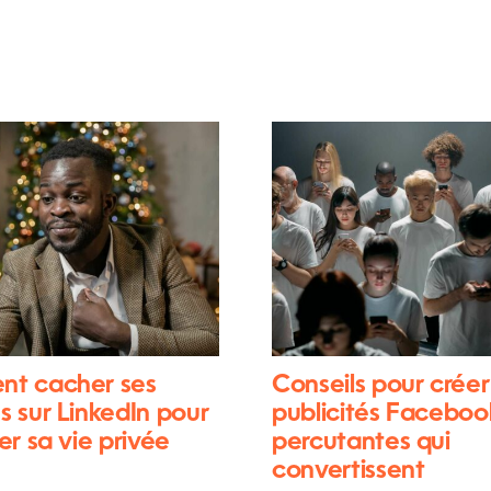
t cacher ses
Conseils pour créer
 sur LinkedIn pour
publicités Faceboo
er sa vie privée
percutantes qui
convertissent