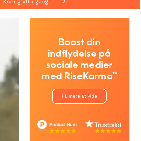
Kom godt i gang
Boost din
indflydelse på
sociale medier
med RiseKarma™
Få mere at vide