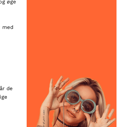
og øge
t med
år de
ige