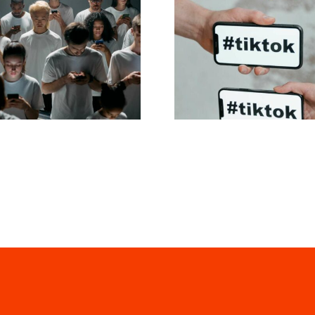
s til at designe
De bedste
otte Facebook-
privatindstillinge
nnoncer, der
TikTok i 202
konverterer