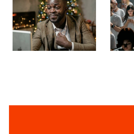
Sådan skjuler du
Tip
følgere på LinkedIn
fl
for at bevare
a
privatlivet