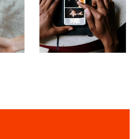
Bedste apps til at
animere fotos til
r for
fængende Facebook-
4
opslag