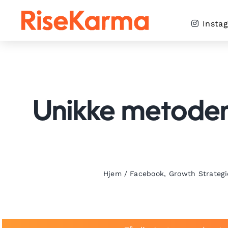
Skip
to
Insta
content
Unikke metoder 
Hjem
/
Facebook
,
Growth Strategi