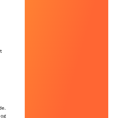
t
de.
 og