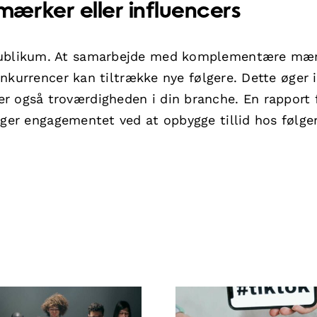
ærker eller influencers
 publikum. At samarbejde med komplementære mæ
konkurrencer kan tiltrække nye følgere. Dette øger 
r også troværdigheden i din branche. En rapport 
ger engagementet ved at opbygge tillid hos følge