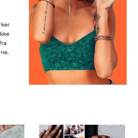
rker
ikke
fra
rne.