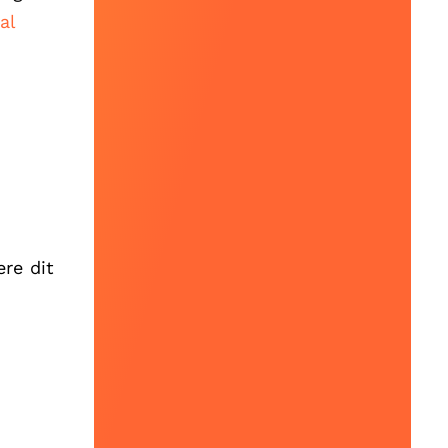
al
re dit