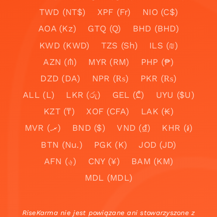
TWD (NT$)
XPF (Fr)
NIO (C$)
AOA (Kz)
GTQ (Q)
BHD (BHD)
KWD (KWD)
TZS (Sh)
ILS (₪)
AZN (₼)
MYR (RM)
PHP (₱)
DZD (DA)
NPR (₨)
PKR (₨)
ALL (L)
LKR (රු)
GEL (₾)
UYU ($U)
KZT (₸)
XOF (CFA)
LAK (₭)
MVR (.ރ)
BND ($)
VND (₫)
KHR (៛)
BTN (Nu.)
PGK (K)
JOD (JD)
AFN (؋)
CNY (¥)
BAM (KM)
MDL (MDL)
RiseKarma nie jest powiązane ani stowarzyszone z