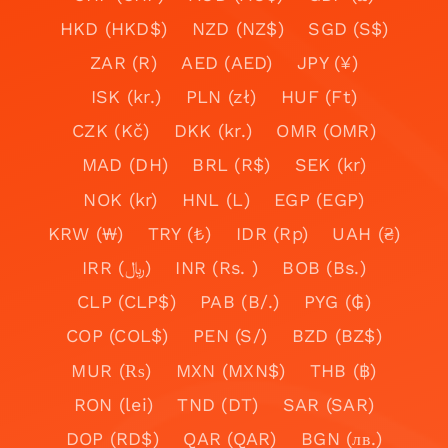
HKD (HKD$)
NZD (NZ$)
SGD (S$)
ZAR (R)
AED (AED)
JPY (¥)
ISK (kr.)
PLN (zł)
HUF (Ft)
CZK (Kč)
DKK (kr.)
OMR (OMR)
MAD (DH)
BRL (R$)
SEK (kr)
NOK (kr)
HNL (L)
EGP (EGP)
KRW (₩)
TRY (₺)
IDR (Rp)
UAH (₴)
IRR (﷼)
INR (Rs. )
BOB (Bs.)
CLP (CLP$)
PAB (B/.)
PYG (₲)
COP (COL$)
PEN (S/)
BZD (BZ$)
MUR (₨)
MXN (MXN$)
THB (฿)
RON (lei)
TND (DT)
SAR (SAR)
DOP (RD$)
QAR (QAR)
BGN (лв.)