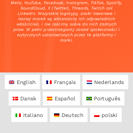
Meta, YouTube, Facebook, Instagram, TikTok, Spotify,
SoundCloud, X (Twitter), Threads, Twitch ani
LinkedIn. Wszystkie logotypy, znaki towarowe i
nazwy marek są własnością ich odpowiednich
właścicieli, i nie rościmy sobie do nich żadnych
praw. W pełni przestrzegamy zasad społeczności i
wytycznych ustanowionych przez te platformy i
marki.
English
Français
Nederlands
Dansk
Español
Português
Italiano
Deutsch
polski