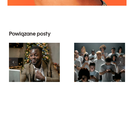
Powiązane posty
Wskazówki
dotyczące
Jak ukryć
projektowania
obserwujących
wyjątkowych
na LinkedIn,
reklam na
aby
Facebooku,
zachować
które
prywatność
skutecznie
konwertują