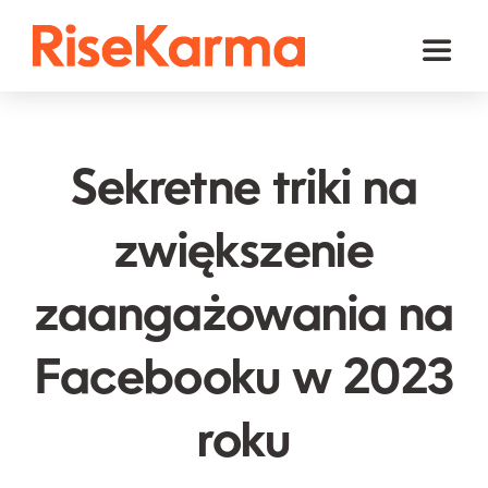
Skip
to
Toggl
content
Naviga
Instagram
TikTok
Sekretne triki na
Facebook
zwiększenie
YouTube
zaangażowania na
Twitter (𝕏)
Inne
Facebooku w 2023
Koszyk
roku
polski