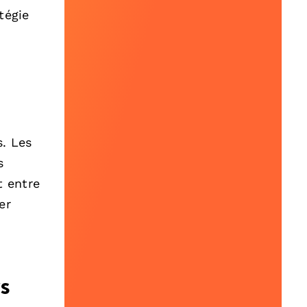
tégie
s. Les
s
t entre
er
s