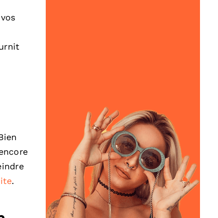
 vos
urnit
Bien
 encore
eindre
ite
.