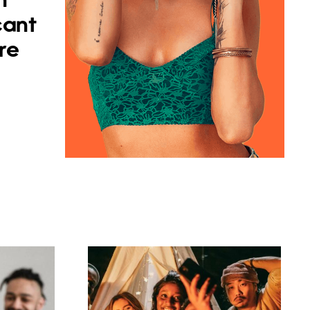
n
çant
re