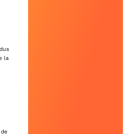
idus
e la
 de