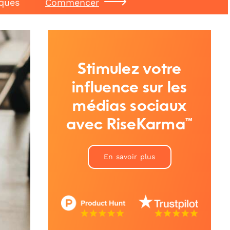
iques
Commencer
Stimulez votre
influence sur les
médias sociaux
avec RiseKarma™
En savoir plus