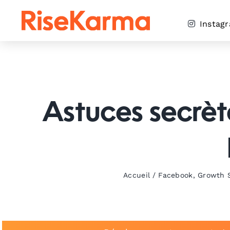
Skip
to
Instag
content
Astuces secrèt
Accueil
/
Facebook
,
Growth S