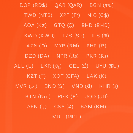
DOP (RD$)
QAR (QAR)
BGN (лв.)
TWD (NT$)
XPF (Fr)
NIO (C$)
AOA (Kz)
GTQ (Q)
BHD (BHD)
KWD (KWD)
TZS (Sh)
ILS (₪)
AZN (₼)
MYR (RM)
PHP (₱)
DZD (DA)
NPR (₨)
PKR (₨)
ALL (L)
LKR (රු)
GEL (₾)
UYU ($U)
KZT (₸)
XOF (CFA)
LAK (₭)
MVR (.ރ)
BND ($)
VND (₫)
KHR (៛)
BTN (Nu.)
PGK (K)
JOD (JD)
AFN (؋)
CNY (¥)
BAM (KM)
MDL (MDL)