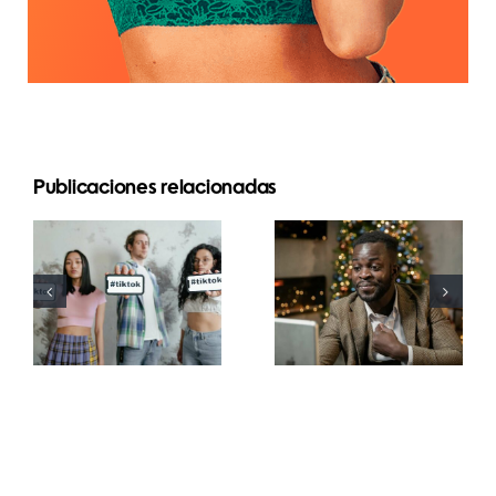
Publicaciones relacionadas
Mejores
Cómo
aplicaciones
ocultar
de edición
seguidores
de video
en LinkedIn
para crear
para
masterpieces
preservar la
en TikTok
privacidad