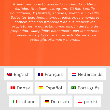
RiseKarma no está asociada ni afiliada a Meta,
YouTube, Facebook, Instagram, TikTok, Spotify,
SoundCloud, X (Twitter), Threads, Twitch o LinkedIn.
Todos los logotipos, marcas registradas y nombres
comerciales son propiedad de sus respectivos
propietarios, y no reclamamos ningún derecho de
propiedad. Cumplimos plenamente con las normas
comunitarias y las directrices establecidas por
estas plataformas y marcas.
English
Français
Nederlands
Dansk
Español
Português
Italiano
Deutsch
polski