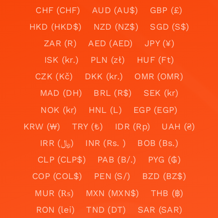
CHF (CHF)
AUD (AU$)
GBP (£)
HKD (HKD$)
NZD (NZ$)
SGD (S$)
ZAR (R)
AED (AED)
JPY (¥)
ISK (kr.)
PLN (zł)
HUF (Ft)
CZK (Kč)
DKK (kr.)
OMR (OMR)
MAD (DH)
BRL (R$)
SEK (kr)
NOK (kr)
HNL (L)
EGP (EGP)
KRW (₩)
TRY (₺)
IDR (Rp)
UAH (₴)
IRR (﷼)
INR (Rs. )
BOB (Bs.)
CLP (CLP$)
PAB (B/.)
PYG (₲)
COP (COL$)
PEN (S/)
BZD (BZ$)
MUR (₨)
MXN (MXN$)
THB (฿)
RON (lei)
TND (DT)
SAR (SAR)