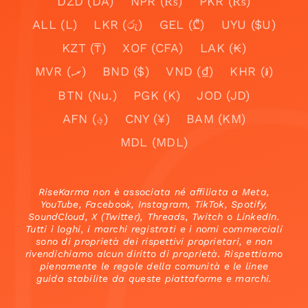
DZD (DA)
NPR (₨)
PKR (₨)
ALL (L)
LKR (රු)
GEL (₾)
UYU ($U)
KZT (₸)
XOF (CFA)
LAK (₭)
MVR (.ރ)
BND ($)
VND (₫)
KHR (៛)
BTN (Nu.)
PGK (K)
JOD (JD)
AFN (؋)
CNY (¥)
BAM (KM)
MDL (MDL)
RiseKarma non è associata né affiliata a Meta,
YouTube, Facebook, Instagram, TikTok, Spotify,
SoundCloud, X (Twitter), Threads, Twitch o LinkedIn.
Tutti i loghi, i marchi registrati e i nomi commerciali
sono di proprietà dei rispettivi proprietari, e non
rivendichiamo alcun diritto di proprietà. Rispettiamo
pienamente le regole della comunità e le linee
guida stabilite da queste piattaforme e marchi.