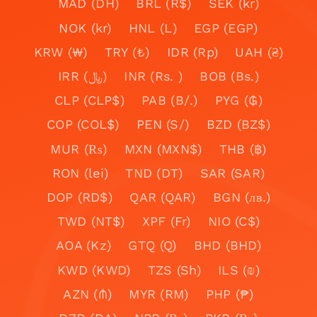
MAD (DH)
BRL (R$)
SEK (kr)
NOK (kr)
HNL (L)
EGP (EGP)
KRW (₩)
TRY (₺)
IDR (Rp)
UAH (₴)
IRR (﷼)
INR (Rs. )
BOB (Bs.)
CLP (CLP$)
PAB (B/.)
PYG (₲)
COP (COL$)
PEN (S/)
BZD (BZ$)
MUR (₨)
MXN (MXN$)
THB (฿)
RON (lei)
TND (DT)
SAR (SAR)
DOP (RD$)
QAR (QAR)
BGN (лв.)
TWD (NT$)
XPF (Fr)
NIO (C$)
AOA (Kz)
GTQ (Q)
BHD (BHD)
KWD (KWD)
TZS (Sh)
ILS (₪)
AZN (₼)
MYR (RM)
PHP (₱)