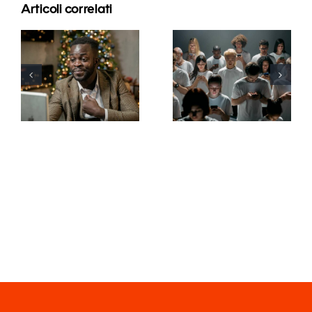
Articoli correlati
Consigli per
Come
creare
nascondere i
annunci
follower su
Facebook
LinkedIn per
straordinari
proteggere
che
la privacy
convertano