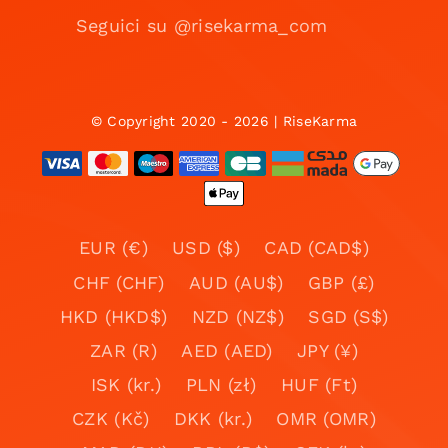
Seguici su @risekarma_com
© Copyright 2020 - 2026 | RiseKarma
EUR (€)
USD ($)
CAD (CAD$)
CHF (CHF)
AUD (AU$)
GBP (£)
HKD (HKD$)
NZD (NZ$)
SGD (S$)
ZAR (R)
AED (AED)
JPY (¥)
ISK (kr.)
PLN (zł)
HUF (Ft)
CZK (Kč)
DKK (kr.)
OMR (OMR)