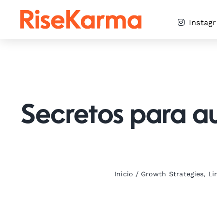
Skip
to
Instag
content
Secretos para aum
Inicio
/
Growth Strategies
,
Li