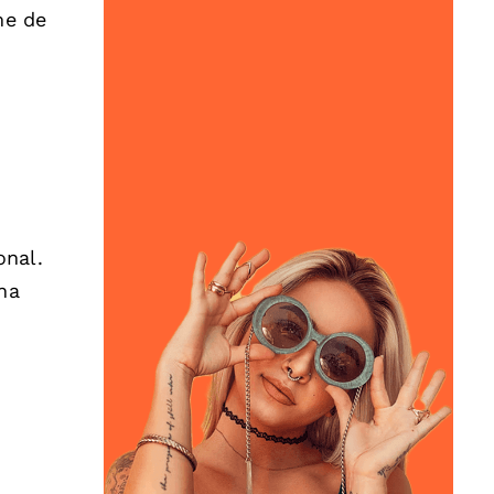
me de
onal.
Una