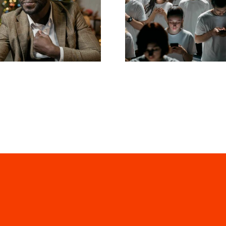
eguidores en
anuncios atract
LinkedIn para
en Facebook 
preservar la
conviertan
privacidad