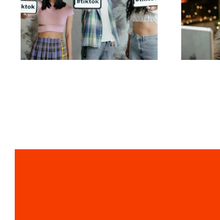
de edición de video
s
para crear
masterpieces en
TikTok