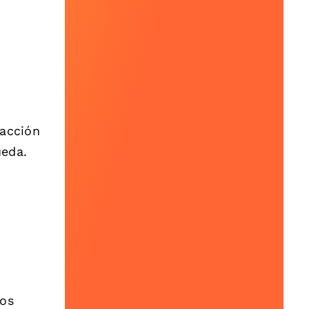
racción
ueda.
tos