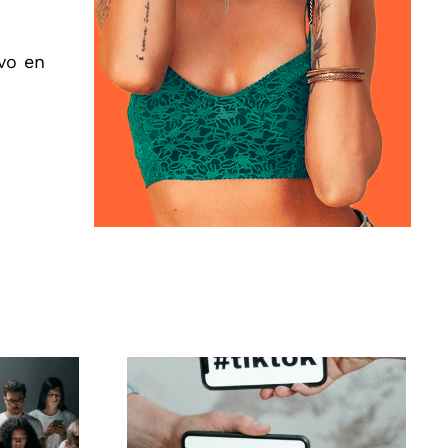
vo en
rear