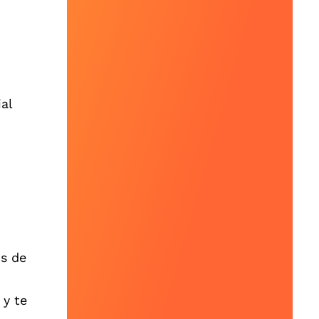
al
os de
 y te