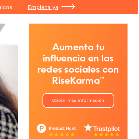
nicos
Empieza ya
Aumenta tu
influencia en las
redes sociales con
RiseKarma™
Obtén más información