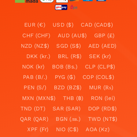
EUR (€)
USD ($)
CAD (CAD$)
CHF (CHF)
AUD (AU$)
GBP (£)
NZD (NZ$)
SGD (S$)
AED (AED)
DKK (kr.)
BRL (R$)
SEK (kr)
NOK (kr)
BOB (Bs.)
CLP (CLP$)
PAB (B/.)
PYG (₲)
COP (COL$)
PEN (S/)
BZD (BZ$)
MUR (₨)
MXN (MXN$)
THB (฿)
RON (lei)
TND (DT)
SAR (SAR)
DOP (RD$)
QAR (QAR)
BGN (лв.)
TWD (NT$)
XPF (Fr)
NIO (C$)
AOA (Kz)