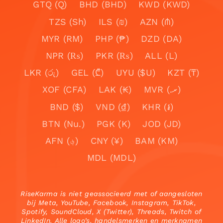
GTQ (Q)
BHD (BHD)
KWD (KWD)
TZS (Sh)
ILS (₪)
AZN (₼)
MYR (RM)
PHP (₱)
DZD (DA)
NPR (₨)
PKR (₨)
ALL (L)
LKR (රු)
GEL (₾)
UYU ($U)
KZT (₸)
XOF (CFA)
LAK (₭)
MVR (.ރ)
BND ($)
VND (₫)
KHR (៛)
BTN (Nu.)
PGK (K)
JOD (JD)
AFN (؋)
CNY (¥)
BAM (KM)
MDL (MDL)
RiseKarma is niet geassocieerd met of aangesloten
bij Meta, YouTube, Facebook, Instagram, TikTok,
Spotify, SoundCloud, X (Twitter), Threads, Twitch of
LinkedIn. Alle logo’s, handelsmerken en merknamen