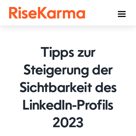
Skip
to
Toggl
content
Naviga
Instagram
TikTok
Tipps zur
Facebook
Steigerung der
YouTube
Sichtbarkeit des
Twitter (𝕏)
Anderen
LinkedIn-Profils
Winkelwagen
2023
Nederlands