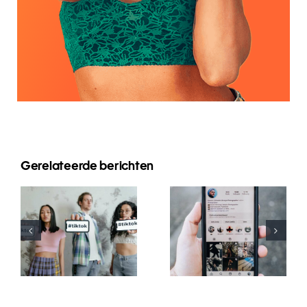
Gerelateerde berichten
Die Top 3
Plattformen
Die besten
zum Planen
TikTok-
von
Schriftgeneratoren
Beiträgen
für kreative
auf
Bildunterschriften
mehreren
sozialen