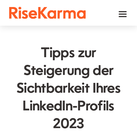
Skip
to
Toggl
content
Naviga
Instagram
TikTok
Tipps zur
Facebook
Steigerung der
Youtube
Sichtbarkeit Ihres
Twitter (𝕏)
Andere
LinkedIn-Profils
Warenkorb
2023
Deutsch