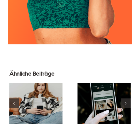
Innovative
Beste
Ähnliche Beiträge
Strategien
Praktiken für
zur
die
Steigerung
Verwendung
der
von
Sichtbarkeit
Augmented-
von
Reality-
Facebook-
Filtern in
Gruppen in
sozialen