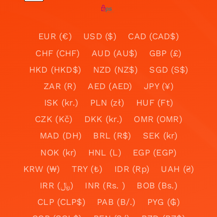
EUR (€)
USD ($)
CAD (CAD$)
CHF (CHF)
AUD (AU$)
GBP (£)
HKD (HKD$)
NZD (NZ$)
SGD (S$)
ZAR (R)
AED (AED)
JPY (¥)
ISK (kr.)
PLN (zł)
HUF (Ft)
CZK (Kč)
DKK (kr.)
OMR (OMR)
MAD (DH)
BRL (R$)
SEK (kr)
NOK (kr)
HNL (L)
EGP (EGP)
KRW (₩)
TRY (₺)
IDR (Rp)
UAH (₴)
IRR (﷼)
INR (Rs. )
BOB (Bs.)
CLP (CLP$)
PAB (B/.)
PYG (₲)