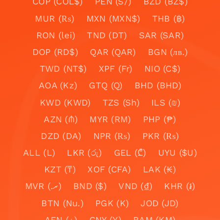
COP (COL$)
PEN (S/)
BZD (BZ$)
MUR (₨)
MXN (MXN$)
THB (฿)
RON (lei)
TND (DT)
SAR (SAR)
DOP (RD$)
QAR (QAR)
BGN (лв.)
TWD (NT$)
XPF (Fr)
NIO (C$)
AOA (Kz)
GTQ (Q)
BHD (BHD)
KWD (KWD)
TZS (Sh)
ILS (₪)
AZN (₼)
MYR (RM)
PHP (₱)
DZD (DA)
NPR (₨)
PKR (₨)
ALL (L)
LKR (රු)
GEL (₾)
UYU ($U)
KZT (₸)
XOF (CFA)
LAK (₭)
MVR (.ރ)
BND ($)
VND (₫)
KHR (៛)
BTN (Nu.)
PGK (K)
JOD (JD)
AFN (؋)
CNY (¥)
BAM (KM)