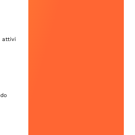
 attivi
ndo