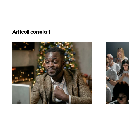
Articoli correlati
Come nascondere i
Con
follower su LinkedIn
an
per proteggere la
s
privacy