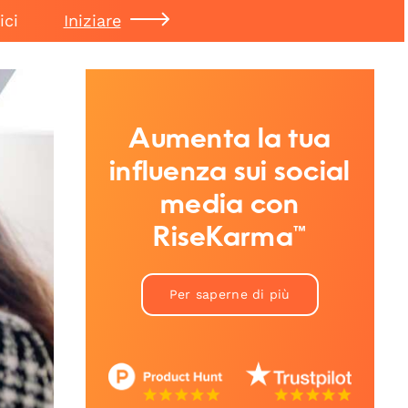
ici
Iniziare
Aumenta la tua
influenza sui social
media con
RiseKarma™
Per saperne di più