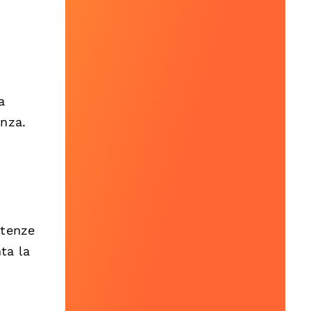
a
enza.
etenze
ta la