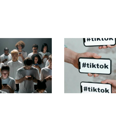
sigli per creare
Migliori imposta
nunci Facebook
per la privacy
traordinari che
TikTok nel 20
convertano