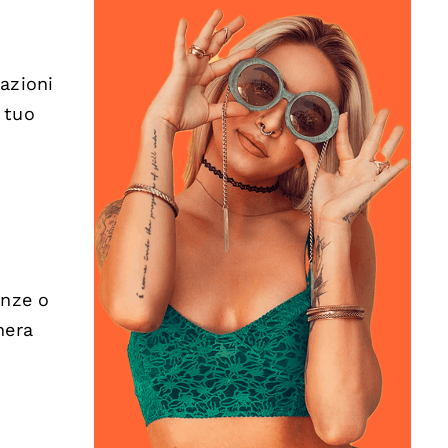
tazioni
 tuo
enze o
nera