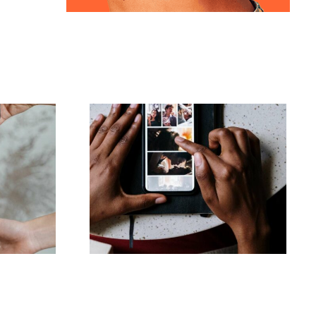
Le migliori app per
zioni
animare foto e
 di
rendere coinvolgenti i
24
post su Facebook